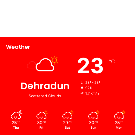
Weather
23
℃
Dehradun
23º - 23º
92%
1.7 km/h
Scattered Clouds
23
30
29
30
28
℃
℃
℃
℃
℃
Thu
Fri
Sat
Sun
Mon