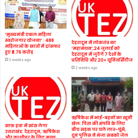
‘मुख्यमंत्री एकल महिला
स्वरोजगार योजना’ : 488
देहरादून में लोकतंत्र का
महिलाओं के खातों में ट्रांसफर
‘महामंथन’,24 जुलाई को
हुए ₹2.76 करोड़
देहरादून में जुटेंगे 7 देशों के
प्रतिनिधि और 20+ यूनिवर्सिटीज
2 weeks ago
2 weeks ago
ऋषिकेश में भाई-बहनों का खूनी
खेल: पिता की संपत्ति के लिए
साफ़ हवा में सांस लेगा
बीच सड़क पर चले लात-घूंसे,
उत्तराखंड: देहरादून, ऋषिकेश
दून पुलिस ने भेजा सबको जेल
और काशीपुर के लिए मुख्य