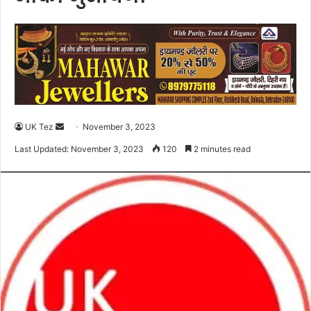
UK Tez
S
November 3, 2023
e
Last Updated: November 3, 2023
120
2 minutes read
n
d
a
n
e
m
a
i
l