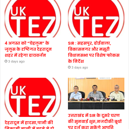
4 अगस्त को “चेहलुम” के
SIR : सहसपुर, डोईवाला,
जुलूस के दृष्टिगत देहरादून
विकासनगर और मसूरी
शहर में रहेगा डायवर्जन
विधानसभा पर विशेष फोकस
के निर्देश
3 days ago
3 days ago
उत्तराखंड में SIR के दूसरे चरण
की सुनवाई शुरू,नजदीकी बूथों
देहरादून में हादसा,पानी की
पर दर्ज करा सकेंगे आपत्ति
निकासी नाली में बहने से दो