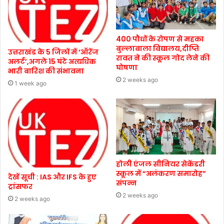
400 पौधों के रोपण से महका
बुल्लावाला विद्यालय,दीप्ति
उत्तराखंड के 5 जिलों में ‘ऑरेंज
रावत ने की स्कूल गोद लेने की
अलर्ट’,अगले 15 घंटे अत्यधिक
घोषणा
भारी बारिश की संभावना
2 weeks ago
1 week ago
होली एंजल सीनियर सेकेंडरी
स्कूल में “अलंकरण समारोह”
देखें सूची : IAS और IFS के हुए
संपन्न
ट्रांसफर
2 weeks ago
2 weeks ago