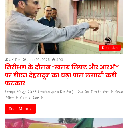
Dehradun
UK Tez
June 20, 2025
403
निरीक्षण के दौरान “खराब लिफ्ट और आरओ”
पर डीएम देहरादून का चढ़ा पारा लगायी कड़ी
फटकार
देहरादून,20 जून 2025 ( रजनीश प्रताप सिंह तेज ) : जिलाधिकारी सविन बंसल के औचक
निरीक्षण के दौरान ऋषिकेश के…
Read More »