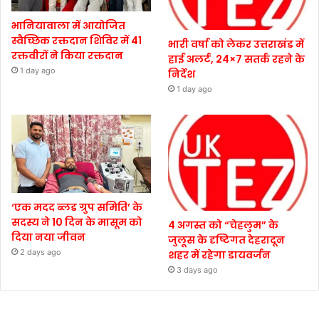
भानियावाला में आयोजित
स्वैच्छिक रक्तदान शिविर में 41
भारी वर्षा को लेकर उत्तराखंड में
रक्तवीरों ने किया रक्तदान
हाई अलर्ट, 24×7 सतर्क रहने के
1 day ago
निर्देश
1 day ago
‘एक मदद ब्लड ग्रुप समिति’ के
सदस्य ने 10 दिन के मासूम को
4 अगस्त को “चेहलुम” के
दिया नया जीवन
जुलूस के दृष्टिगत देहरादून
2 days ago
शहर में रहेगा डायवर्जन
3 days ago