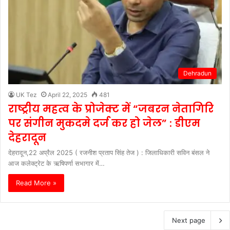
Dehradun
UK Tez
April 22, 2025
481
राष्ट्रीय महत्व के प्रोजेक्ट में “जबरन नेतागिरि
पर संगीन मुकदमे दर्ज कर हो जेल” : डीएम
देहरादून
देहरादून,22 अप्रैल 2025 ( रजनीश प्रताप सिंह तेज ) : जिलाधिकारी सविन बंसल ने
आज कलेक्ट्रेट के ऋषिपर्णा सभागार में…
Read More »
Next page