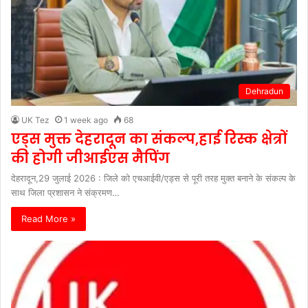
Dehradun
UK Tez
1 week ago
68
एड्स मुक्त देहरादून का संकल्प,हाई रिस्क क्षेत्रों
की होगी जीआईएस मैपिंग
देहरादून,29 जुलाई 2026 : जिले को एचआईवी/एड्स से पूरी तरह मुक्त बनाने के संकल्प के
साथ जिला प्रशासन ने संक्रमण…
Read More »