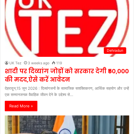
Dehradun
UK Tez
3 weeks ago
119
शादी पर दिव्यांग जोड़ों को सरकार देगी ₹50,000
की मदद,ऐसे करें आवेदन
देहरादून,15 जून 2026 : दिव्यांगजनों के सामाजिक सशक्तिकरण, आर्थिक सहयोग और उन्हें
एक सम्मानजनक वैवाहिक जीवन देने के उद्देश्य से…
Read More »