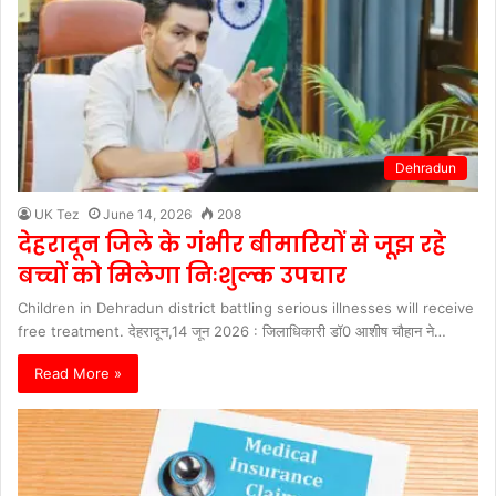
Dehradun
UK Tez
June 14, 2026
208
देहरादून जिले के गंभीर बीमारियों से जूझ रहे
बच्चों को मिलेगा निःशुल्क उपचार
Children in Dehradun district battling serious illnesses will receive
free treatment. देहरादून,14 जून 2026 : जिलाधिकारी डॉ0 आशीष चौहान ने…
Read More »