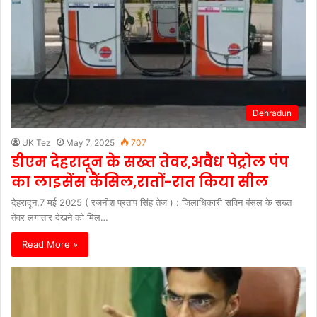
Dehradun
UK Tez
May 7, 2025
707
डीएम देहरादून के सख्त तेवर,अवैध पेट्रोल पंप
का लाइसेंस कैंसिल,रातों-रात किया सील
देहरादून,7 मई 2025 ( रजनीश प्रताप सिंह तेज ) : जिलाधिकारी सविन बंसल के सख्त
तेवर लगातार देखने को मिल…
Read More »