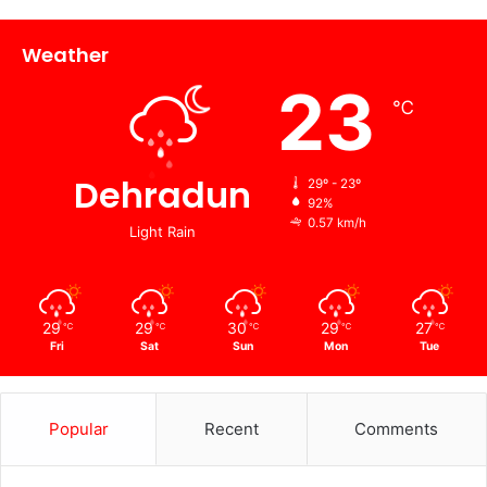
Weather
23
℃
Dehradun
29º - 23º
92%
0.57 km/h
Light Rain
29
29
30
29
27
℃
℃
℃
℃
℃
Fri
Sat
Sun
Mon
Tue
Popular
Recent
Comments