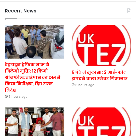
Recent News
देहरादून ट्रैफिक जाम से
मिलेगी मुक्ति: 12 किमी
6 घंटे में खुलासा: 2 आई-फोन
ग्रीनफील्ड बाईपास का DM ने
झपटने वाला स्नैचर गिरफ्तार
किया निरीक्षण, दिए सख्त
6 hours ago
निर्देश
5 hours ago