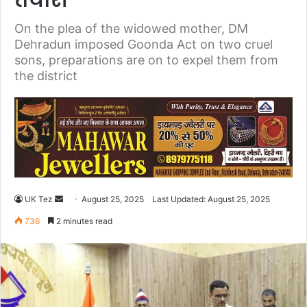
तैयारी
On the plea of ​​the widowed mother, DM
Dehradun imposed Goonda Act on two cruel
sons, preparations are on to expel them from
the district
UK Tez
S
August 25, 2025
Last Updated: August 25, 2025
e
736
2 minutes read
n
d
a
n
e