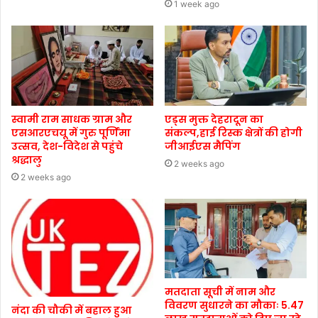
1 week ago
स्वामी राम साधक ग्राम और
एड्स मुक्त देहरादून का
एसआरएचयू में गुरु पूर्णिमा
संकल्प,हाई रिस्क क्षेत्रों की होगी
उत्सव, देश-विदेश से पहुंचे
जीआईएस मैपिंग
श्रद्धालु
2 weeks ago
2 weeks ago
मतदाता सूची में नाम और
विवरण सुधारने का मौकाः 5.47
नंदा की चौकी में बहाल हुआ