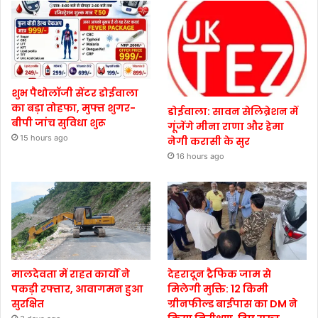
शुभ पैथोलॉजी सेंटर डोईवाला
का बड़ा तोहफा, मुफ्त शुगर-
डोईवाला: सावन सेलिब्रेशन में
बीपी जांच सुविधा शुरू
गूंजेंगे मीना राणा और हेमा
15 hours ago
नेगी करासी के सुर
16 hours ago
मालदेवता में राहत कार्यों ने
देहरादून ट्रैफिक जाम से
पकड़ी रफ्तार, आवागमन हुआ
मिलेगी मुक्ति: 12 किमी
सुरक्षित
ग्रीनफील्ड बाईपास का DM ने