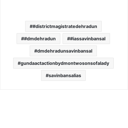
#districtmagistratedehradun
#dmdehradun
#iassavinbansal
dmdehradunsavinbansal
gundaactactionbydmontwosonsofalady
savinbansalias