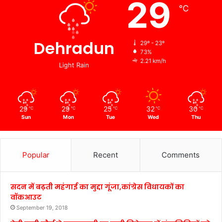
29
℃
Dehradun
29º - 23º
73%
2.21 km/h
Light Rain
29
29
25
32
30
℃
℃
℃
℃
℃
Sun
Mon
Tue
Wed
Thu
Popular
Recent
Comments
सदन में बढ़ती महंगाई का मुद्दा गूंजा,कांग्रेस विधायकों का
वॉकआउट
September 19, 2018