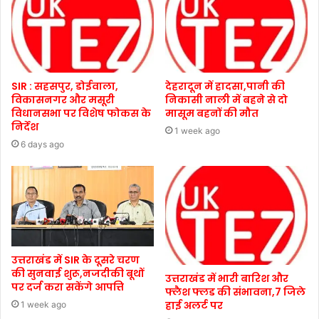
SIR : सहसपुर, डोईवाला,
देहरादून में हादसा,पानी की
विकासनगर और मसूरी
निकासी नाली में बहने से दो
विधानसभा पर विशेष फोकस के
मासूम बहनों की मौत
निर्देश
1 week ago
6 days ago
उत्तराखंड में SIR के दूसरे चरण
की सुनवाई शुरू,नजदीकी बूथों
उत्तराखंड में भारी बारिश और
पर दर्ज करा सकेंगे आपत्ति
फ्लैश फ्लड की संभावना,7 जिले
हाई अलर्ट पर
1 week ago