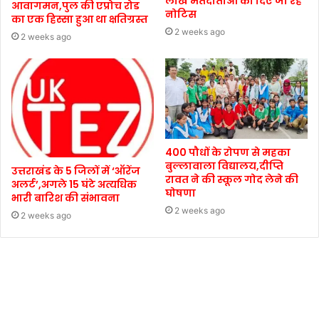
लाख मतदाताओं को दिए जा रहे
आवागमन,पुल की एप्रोच रोड
नोटिस
का एक हिस्सा हुआ था क्षतिग्रस्त
2 weeks ago
2 weeks ago
400 पौधों के रोपण से महका
बुल्लावाला विद्यालय,दीप्ति
उत्तराखंड के 5 जिलों में ‘ऑरेंज
रावत ने की स्कूल गोद लेने की
अलर्ट’,अगले 15 घंटे अत्यधिक
घोषणा
भारी बारिश की संभावना
2 weeks ago
2 weeks ago