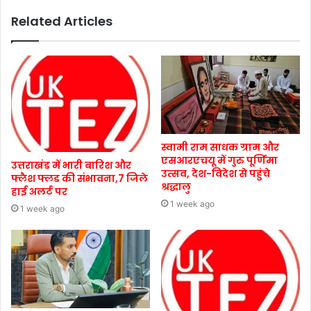
Related Articles
स्वामी राम साधक ग्राम और
एसआरएचयू में गुरु पूर्णिमा
उत्तराखंड में भारी बारिश और
उत्सव, देश-विदेश से पहुंचे
फ्लैश फ्लड की संभावना,7 जिले
श्रद्धालु
हाई अलर्ट पर
1 week ago
1 week ago