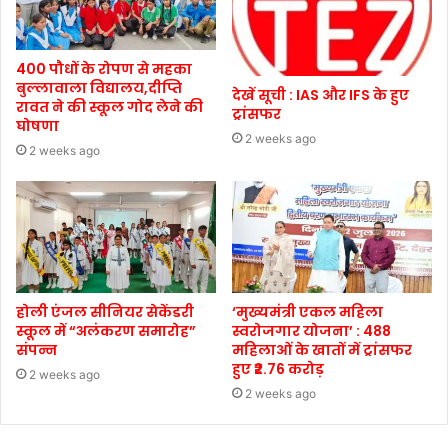
400 पौधों के रोपण से महका
बुल्लावाला विद्यालय,दीप्ति
देखें सूची : IAS और IFS के हुए
रावत ने की स्कूल गोद लेने की
ट्रांसफर
घोषणा
2 weeks ago
2 weeks ago
होली एंजल सीनियर सेकेंडरी
‘मुख्यमंत्री एकल महिला
स्कूल में “अलंकरण समारोह”
स्वरोजगार योजना’ : 488
संपन्न
महिलाओं के खातों में ट्रांसफर
हुए ₹2.76 करोड़
2 weeks ago
2 weeks ago