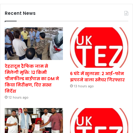
Recent News
देहरादून ट्रैफिक जाम से
मिलेगी मुक्ति: 12 किमी
6 घंटे में खुलासा: 2 आई-फोन
ग्रीनफील्ड बाईपास का DM ने
झपटने वाला स्नैचर गिरफ्तार
किया निरीक्षण, दिए सख्त
13 hours ago
निर्देश
12 hours ago