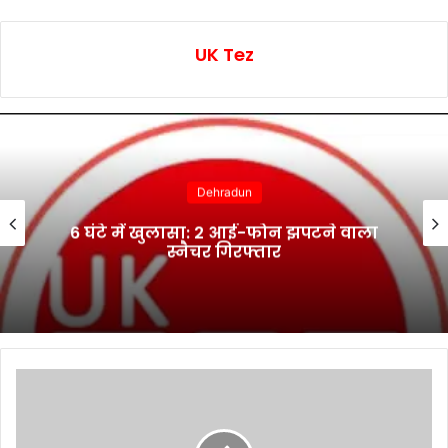
UK Tez
Dehradun
6 घंटे में खुलासा: 2 आई-फोन झपटने वाला
स्नैचर गिरफ्तार