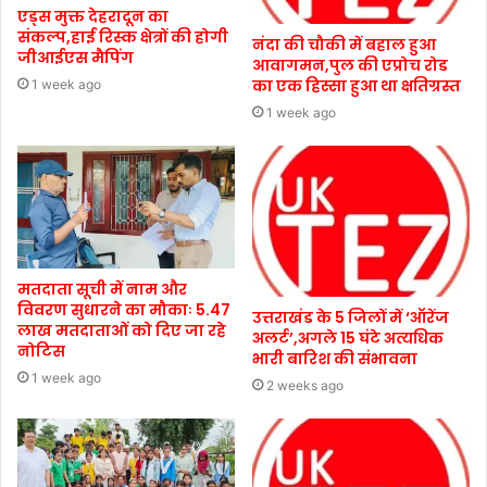
एड्स मुक्त देहरादून का
संकल्प,हाई रिस्क क्षेत्रों की होगी
नंदा की चौकी में बहाल हुआ
जीआईएस मैपिंग
आवागमन,पुल की एप्रोच रोड
का एक हिस्सा हुआ था क्षतिग्रस्त
1 week ago
1 week ago
मतदाता सूची में नाम और
विवरण सुधारने का मौकाः 5.47
उत्तराखंड के 5 जिलों में ‘ऑरेंज
लाख मतदाताओं को दिए जा रहे
अलर्ट’,अगले 15 घंटे अत्यधिक
नोटिस
भारी बारिश की संभावना
1 week ago
2 weeks ago