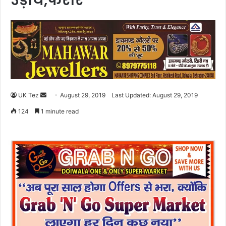
उड़ाये,फरार
UK Tez
S
August 29, 2019
Last Updated: August 29, 2019
e
124
1 minute read
n
d
a
n
e
m
a
i
l