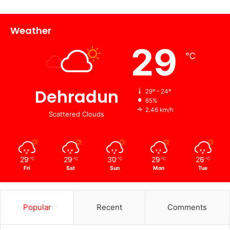
Weather
29
℃
Dehradun
29º - 24º
65%
2.46 km/h
Scattered Clouds
29
29
30
29
26
℃
℃
℃
℃
℃
Fri
Sat
Sun
Mon
Tue
Popular
Recent
Comments