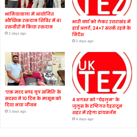
भानियावाला में आयोजित
स्वैच्छिक रक्तदान शिविर में 41
भारी वर्षा को लेकर उत्तराखंड में
रक्तवीरों ने किया रक्तदान
हाई अलर्ट, 24×7 सतर्क रहने के
2 days ago
निर्देश
2 days ago
‘एक मदद ब्लड ग्रुप समिति’ के
सदस्य ने 10 दिन के मासूम को
4 अगस्त को “चेहलुम” के
दिया नया जीवन
जुलूस के दृष्टिगत देहरादून
3 days ago
शहर में रहेगा डायवर्जन
4 days ago