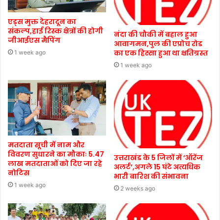
एड्स मुक्त देहरादून का
संकल्प,हाई रिस्क क्षेत्रों की होगी
नंदा की चौकी में बहाल हुआ
जीआईएस मैपिंग
आवागमन,पुल की एप्रोच रोड
का एक हिस्सा हुआ था क्षतिग्रस्त
1 week ago
1 week ago
मतदाता सूची में नाम और
विवरण सुधारने का मौकाः 5.47
उत्तराखंड के 5 जिलों में ‘ऑरेंज
लाख मतदाताओं को दिए जा रहे
अलर्ट’,अगले 15 घंटे अत्यधिक
नोटिस
भारी बारिश की संभावना
1 week ago
2 weeks ago