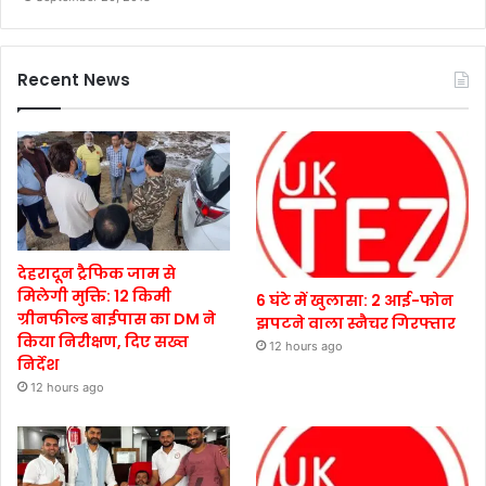
Recent News
देहरादून ट्रैफिक जाम से
मिलेगी मुक्ति: 12 किमी
6 घंटे में खुलासा: 2 आई-फोन
ग्रीनफील्ड बाईपास का DM ने
झपटने वाला स्नैचर गिरफ्तार
किया निरीक्षण, दिए सख्त
12 hours ago
निर्देश
12 hours ago