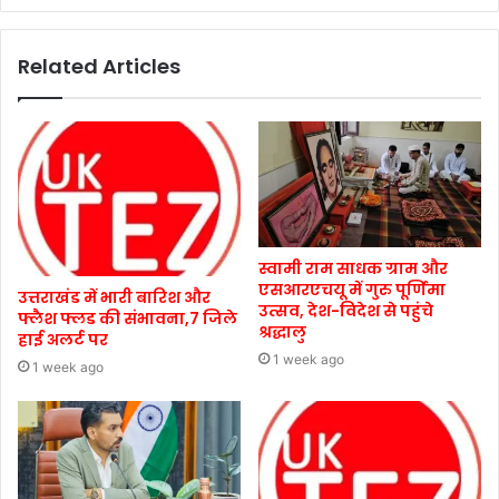
Related Articles
स्वामी राम साधक ग्राम और
एसआरएचयू में गुरु पूर्णिमा
उत्तराखंड में भारी बारिश और
उत्सव, देश-विदेश से पहुंचे
फ्लैश फ्लड की संभावना,7 जिले
श्रद्धालु
हाई अलर्ट पर
1 week ago
1 week ago