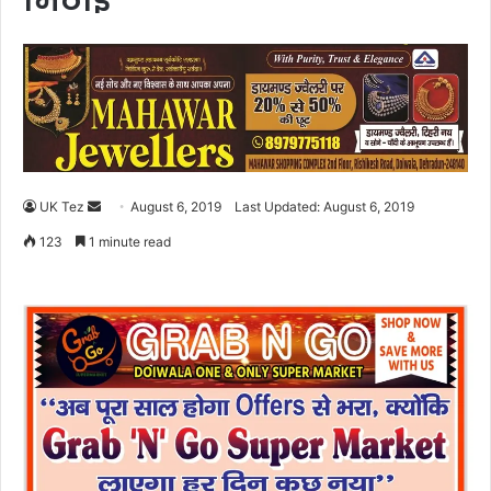
मिठाई
UK Tez
S
August 6, 2019
Last Updated: August 6, 2019
e
123
1 minute read
n
d
a
n
e
m
a
i
l