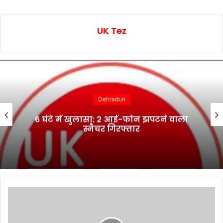
UK Tez
Dehradun
6 घंटे में खुलासा: 2 आई-फोन झपटने वाला
स्नैचर गिरफ्तार