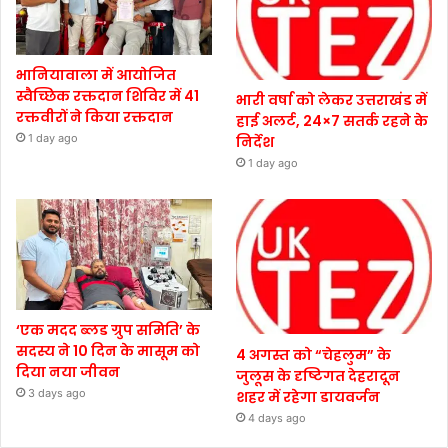
भानियावाला में आयोजित
स्वैच्छिक रक्तदान शिविर में 41
भारी वर्षा को लेकर उत्तराखंड में
रक्तवीरों ने किया रक्तदान
हाई अलर्ट, 24×7 सतर्क रहने के
1 day ago
निर्देश
1 day ago
‘एक मदद ब्लड ग्रुप समिति’ के
सदस्य ने 10 दिन के मासूम को
4 अगस्त को “चेहलुम” के
दिया नया जीवन
जुलूस के दृष्टिगत देहरादून
3 days ago
शहर में रहेगा डायवर्जन
4 days ago