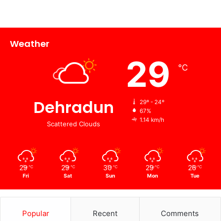
Weather
29
℃
Dehradun
29º - 24º
67%
1.14 km/h
Scattered Clouds
29
29
30
29
26
℃
℃
℃
℃
℃
Fri
Sat
Sun
Mon
Tue
Popular
Recent
Comments