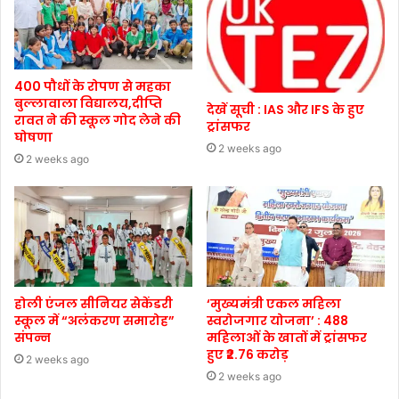
400 पौधों के रोपण से महका
बुल्लावाला विद्यालय,दीप्ति
देखें सूची : IAS और IFS के हुए
रावत ने की स्कूल गोद लेने की
ट्रांसफर
घोषणा
2 weeks ago
2 weeks ago
होली एंजल सीनियर सेकेंडरी
‘मुख्यमंत्री एकल महिला
स्कूल में “अलंकरण समारोह”
स्वरोजगार योजना’ : 488
संपन्न
महिलाओं के खातों में ट्रांसफर
हुए ₹2.76 करोड़
2 weeks ago
2 weeks ago