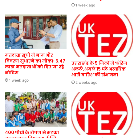
1 week ago
मतदाता सूची में नाम और
विवरण सुधारने का मौकाः 5.47
उत्तराखंड के 5 जिलों में ‘ऑरेंज
लाख मतदाताओं को दिए जा रहे
अलर्ट’,अगले 15 घंटे अत्यधिक
नोटिस
भारी बारिश की संभावना
1 week ago
2 weeks ago
400 पौधों के रोपण से महका