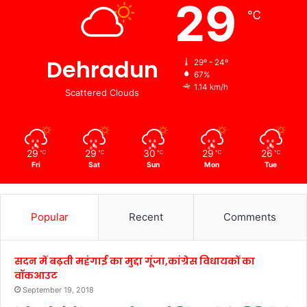
29
℃
Dehradun
29º - 24º
67%
1.14 km/h
Scattered Clouds
29
29
30
29
26
℃
℃
℃
℃
℃
Fri
Sat
Sun
Mon
Tue
Popular
Recent
Comments
सदन में बढ़ती महंगाई का मुद्दा गूंजा,कांग्रेस विधायकों का
वॉकआउट
September 19, 2018