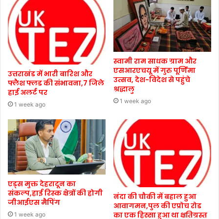
स्वामी राम साधक ग्राम और
एसआरएचयू में गुरु पूर्णिमा
उत्तराखंड में भारी बारिश और
उत्सव, देश-विदेश से पहुंचे
फ्लैश फ्लड की संभावना,7 जिले
श्रद्धालु
हाई अलर्ट पर
1 week ago
1 week ago
एड्स मुक्त देहरादून का
संकल्प,हाई रिस्क क्षेत्रों की होगी
नंदा की चौकी में बहाल हुआ
जीआईएस मैपिंग
आवागमन,पुल की एप्रोच रोड
का एक हिस्सा हुआ था क्षतिग्रस्त
1 week ago