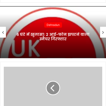
Dehradun
6 घंटे में खुलासा: 2 आई-फोन झपटने वाला
स्नैचर गिरफ्तार