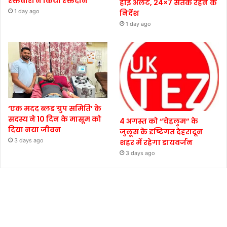
रक्तवीरों ने किया रक्तदान
हाई अलर्ट, 24×7 सतर्क रहने के
1 day ago
निर्देश
1 day ago
‘एक मदद ब्लड ग्रुप समिति’ के
सदस्य ने 10 दिन के मासूम को
4 अगस्त को “चेहलुम” के
दिया नया जीवन
जुलूस के दृष्टिगत देहरादून
3 days ago
शहर में रहेगा डायवर्जन
3 days ago