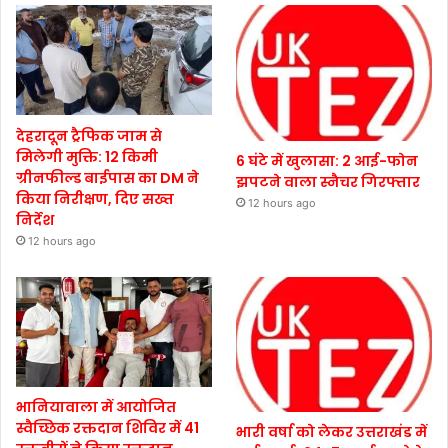
देहरादून ट्रैफिक जाम से
मिलेगी मुक्ति: 12 किमी
6 घंटे में खुलासा: 2 आई-फोन
ग्रीनफील्ड बाईपास का DM ने
झपटने वाला स्नैचर गिरफ्तार
किया निरीक्षण, दिए सख्त
12 hours ago
निर्देश
12 hours ago
भानियावाला में आयोजित
स्वैच्छिक रक्तदान शिविर में 41
भारी वर्षा को लेकर उत्तराखंड में