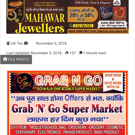
UK Tez
S
November 5, 2018
e
Last Updated: November 5, 2018
137
1 minute read
n
FILE PHOTO
d
a
n
e
m
a
i
l