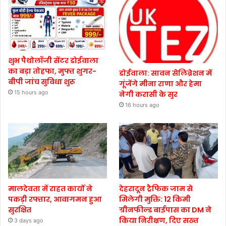
शुभ पैथोलॉजी सेंटर डोईवाला
का बड़ा तोहफा, मुफ्त शुगर-
डोईवाला: सावन सेलिब्रेशन में
बीपी जांच सुविधा शुरू
गूंजेंगे मीना राणा और हेमा
15 hours ago
नेगी करासी के सुर
16 hours ago
मालदेवता में राहत कार्यों ने
देहरादून ट्रैफिक जाम से
पकड़ी रफ्तार, आवागमन हुआ
मिलेगी मुक्ति: 12 किमी
सुरक्षित
ग्रीनफील्ड बाईपास का DM ने
किया निरीक्षण, दिए सख्त
3 days ago