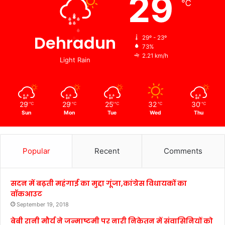
29
℃
Dehradun
29º - 23º
73%
2.21 km/h
Light Rain
29
29
25
32
30
℃
℃
℃
℃
℃
Sun
Mon
Tue
Wed
Thu
Popular
Recent
Comments
सदन में बढ़ती महंगाई का मुद्दा गूंजा,कांग्रेस विधायकों का
वॉकआउट
September 19, 2018
बेबी रानी मौर्य ने जन्माष्टमी पर नारी निकेतन में संवासिनियों को