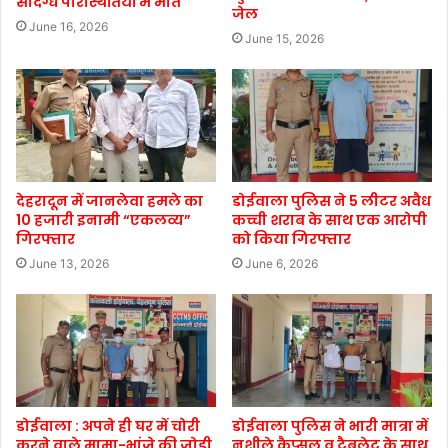
संदिग्ध परिस्थितियों में मौत
जेल
June 16, 2026
June 15, 2026
देहरादून में जानलेवा हमले का
डोईवाला पुलिस ने 5 लीटर अवैध
10 हजारी इनामी “एकलव्य”
कच्ची शराब के साथ एक आरोपी
गिरफ्तार
को किया गिरफ्तार
June 13, 2026
June 6, 2026
डोईवाला : अपने ही घर में चोरी
डोईवाला पुलिस ने भारी मात्रा में
करने वाले मामा-भांजे की जोड़ी
नशीले कैप्सूल व टैबलेट के साथ