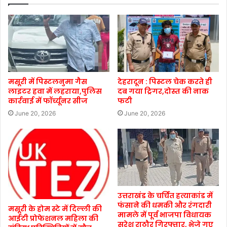
मसूरी में पिस्टलनुमा गैस
देहरादून : पिस्टल चेक करते ही
लाइटर हवा में लहराया,पुलिस
दब गया ट्रिगर,दोस्त की नाक
कार्रवाई में फॉर्च्यूनर सीज
फटी
June 20, 2026
June 20, 2026
उत्तराखंड के चर्चित हत्याकांड में
फंसाने की धमकी और रंगदारी
मसूरी के होम स्टे में दिल्ली की
मामले में पूर्व भाजपा विधायक
आईटी प्रोफेशनल महिला की
सुरेश राठौर गिरफ्तार, भेजे गए