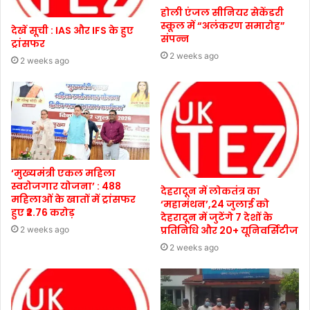
होली एंजल सीनियर सेकेंडरी
स्कूल में “अलंकरण समारोह”
देखें सूची : IAS और IFS के हुए
संपन्न
ट्रांसफर
2 weeks ago
2 weeks ago
‘मुख्यमंत्री एकल महिला
स्वरोजगार योजना’ : 488
देहरादून में लोकतंत्र का
महिलाओं के खातों में ट्रांसफर
‘महामंथन’,24 जुलाई को
हुए ₹2.76 करोड़
देहरादून में जुटेंगे 7 देशों के
प्रतिनिधि और 20+ यूनिवर्सिटीज
2 weeks ago
2 weeks ago