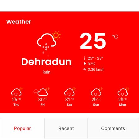
Weather
25
℃
Dehradun
25º - 23º
92%
0.36 km/h
Rain
25
30
31
29
29
℃
℃
℃
℃
℃
Thu
Fri
Sat
Sun
Mon
Popular
Recent
Comments