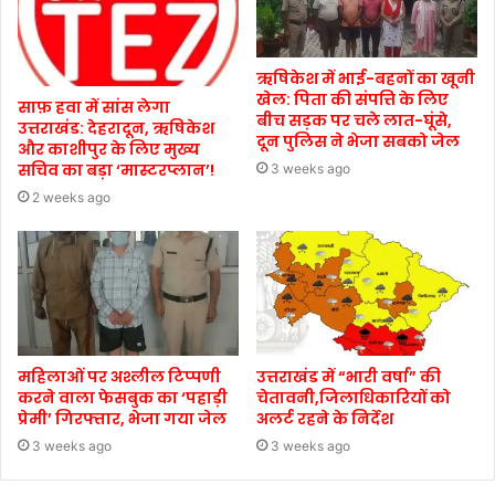
ऋषिकेश में भाई-बहनों का खूनी
खेल: पिता की संपत्ति के लिए
साफ़ हवा में सांस लेगा
बीच सड़क पर चले लात-घूंसे,
उत्तराखंड: देहरादून, ऋषिकेश
दून पुलिस ने भेजा सबको जेल
और काशीपुर के लिए मुख्य
सचिव का बड़ा ‘मास्टरप्लान’!
3 weeks ago
2 weeks ago
महिलाओं पर अश्लील टिप्पणी
उत्तराखंड में “भारी वर्षा” की
करने वाला फेसबुक का ‘पहाड़ी
चेतावनी,जिलाधिकारियों को
प्रेमी’ गिरफ्तार, भेजा गया जेल
अलर्ट रहने के निर्देश
3 weeks ago
3 weeks ago