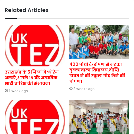
Related Articles
400 पौधों के रोपण से महका
बुल्लावाला विद्यालय,दीप्ति
उत्तराखंड के 5 जिलों में ‘ऑरेंज
रावत ने की स्कूल गोद लेने की
अलर्ट’,अगले 15 घंटे अत्यधिक
घोषणा
भारी बारिश की संभावना
2 weeks ago
1 week ago