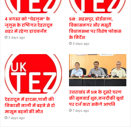
4 अगस्त को “चेहलुम” के
SIR : सहसपुर, डोईवाला,
जुलूस के दृष्टिगत देहरादून
विकासनगर और मसूरी
शहर में रहेगा डायवर्जन
विधानसभा पर विशेष फोकस
के निर्देश
3 days ago
3 days ago
उत्तराखंड में SIR के दूसरे चरण
की सुनवाई शुरू,नजदीकी बूथों
देहरादून में हादसा,पानी की
पर दर्ज करा सकेंगे आपत्ति
निकासी नाली में बहने से दो
7 days ago
मासूम बहनों की मौत
7 days ago