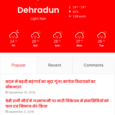
Dehradun
24º - 24º
92%
1.68 km/h
Light Rain
24
29
28
27
28
℃
℃
℃
℃
℃
Fri
Sat
Sun
Mon
Tue
Popular
Recent
Comments
सदन में बढ़ती महंगाई का मुद्दा गूंजा,कांग्रेस विधायकों का
वॉकआउट
September 19, 2018
बेबी रानी मौर्य ने जन्माष्टमी पर नारी निकेतन में संवासिनियों को
फल एवं मिष्ठान भेंट किया
September 3, 2018