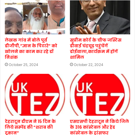
लेखक गांव में बोले पूर्व
सुप्रीम कोर्ट के चीफ जस्टिस
डीजीपी,”ज्ञान के पिटारे” को
डीवाई चंद्रचूड़ पहुंचेंगें
खोलने का काम कर रहे डॉ
डोईवाला,कार्यक्रम में होंगें
निशंक
शामिल
October 25, 2024
October 22, 2024
देहरादून डीएम ने 15 दिन के
एसएसपी देहरादून ने किये जिले
लिये सस्पेंड की “शराब की
के 316 कांस्टेबल और हेड
दूकान”
कांस्टेबल के ट्रांसफर