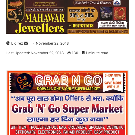
UK Tez
S
November 22, 2018
e
Last Updated: November 22, 2018
130
1 minute read
n
d
a
n
e
m
a
i
l