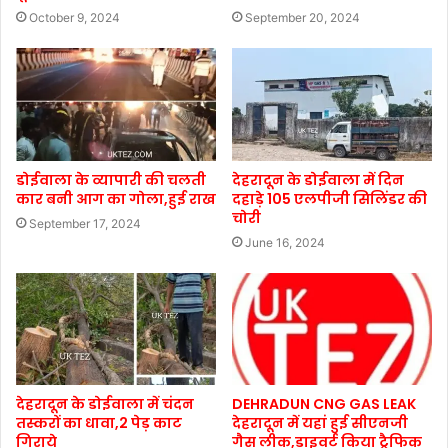
October 9, 2024
September 20, 2024
डोईवाला के व्यापारी की चलती
देहरादून के डोईवाला में दिन
कार बनी आग का गोला,हुई राख
दहाड़े 105 एलपीजी सिलिंडर की
चोरी
September 17, 2024
June 16, 2024
देहरादून के डोईवाला में चंदन
DEHRADUN CNG GAS LEAK
तस्करों का धावा,2 पेड़ काट
देहरादून में यहां हुई सीएनजी
गिराये
गैस लीक,डाइवर्ट किया ट्रैफिक