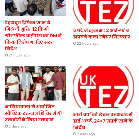
देहरादून ट्रैफिक जाम से
मिलेगी मुक्ति: 12 किमी
6 घंटे में खुलासा: 2 आई-फोन
ग्रीनफील्ड बाईपास का DM ने
झपटने वाला स्नैचर गिरफ्तार
किया निरीक्षण, दिए सख्त
22 hours ago
निर्देश
21 hours ago
भानियावाला में आयोजित
स्वैच्छिक रक्तदान शिविर में 41
भारी वर्षा को लेकर उत्तराखंड में
रक्तवीरों ने किया रक्तदान
हाई अलर्ट, 24×7 सतर्क रहने के
2 days ago
निर्देश
2 days ago