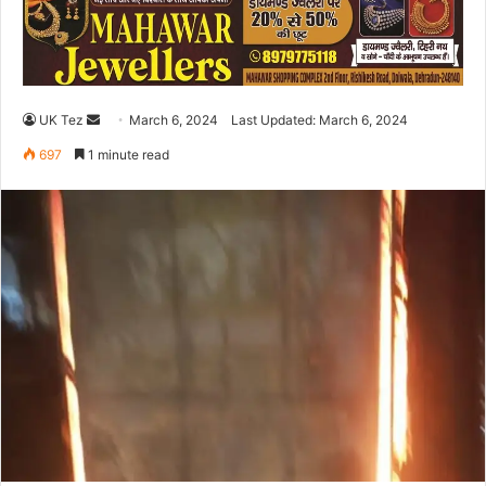
UK Tez
S
March 6, 2024
Last Updated: March 6, 2024
e
697
1 minute read
n
d
a
n
e
m
a
i
l