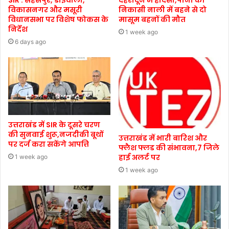
विकासनगर और मसूरी
निकासी नाली में बहने से दो
विधानसभा पर विशेष फोकस के
मासूम बहनों की मौत
निर्देश
1 week ago
6 days ago
उत्तराखंड में SIR के दूसरे चरण
की सुनवाई शुरू,नजदीकी बूथों
उत्तराखंड में भारी बारिश और
पर दर्ज करा सकेंगे आपत्ति
फ्लैश फ्लड की संभावना,7 जिले
हाई अलर्ट पर
1 week ago
1 week ago