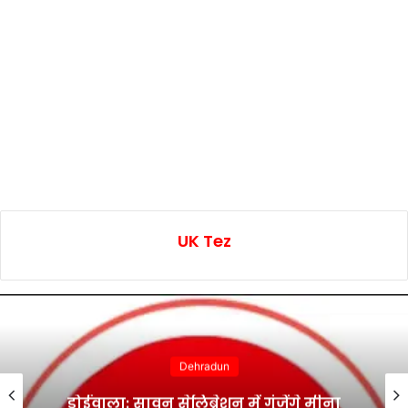
UK Tez
Dehradun
डोईवाला: सावन सेलिब्रेशन में गूंजेंगे मीना