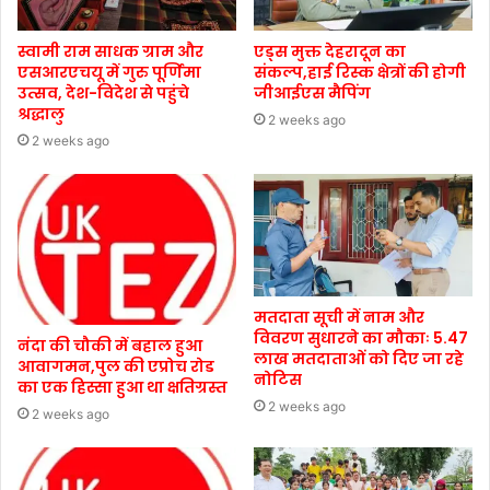
स्वामी राम साधक ग्राम और
एड्स मुक्त देहरादून का
एसआरएचयू में गुरु पूर्णिमा
संकल्प,हाई रिस्क क्षेत्रों की होगी
उत्सव, देश-विदेश से पहुंचे
जीआईएस मैपिंग
श्रद्धालु
2 weeks ago
2 weeks ago
मतदाता सूची में नाम और
विवरण सुधारने का मौकाः 5.47
नंदा की चौकी में बहाल हुआ
लाख मतदाताओं को दिए जा रहे
आवागमन,पुल की एप्रोच रोड
नोटिस
का एक हिस्सा हुआ था क्षतिग्रस्त
2 weeks ago
2 weeks ago