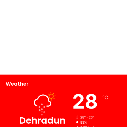
Weather
28
℃
Dehradun
28º - 23º
83%