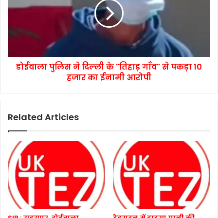
डोईवाला पुलिस ने दिल्ली के "तिहाड़ गाँव" से पकड़ा 10
हजार का ईनामी आरोपी
Related Articles
SIR : सहसपुर, डोईवाला,
देहरादून में हादसा,पानी की