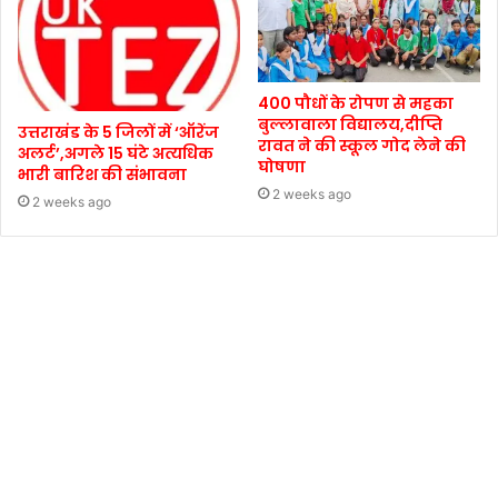
400 पौधों के रोपण से महका
बुल्लावाला विद्यालय,दीप्ति
उत्तराखंड के 5 जिलों में ‘ऑरेंज
रावत ने की स्कूल गोद लेने की
अलर्ट’,अगले 15 घंटे अत्यधिक
घोषणा
भारी बारिश की संभावना
2 weeks ago
2 weeks ago