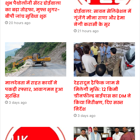
शुभ पैथोलॉजी सेंटर डोईवाला
का बड़ा तोहफा, मुफ्त शुगर-
डोईवाला: सावन सेलिब्रेशन में
बीपी जांच सुविधा शुरू
गूंजेंगे मीना राणा और हेमा
20 hours ago
नेगी करासी के सुर
21 hours ago
मालदेवता में राहत कार्यों ने
देहरादून ट्रैफिक जाम से
पकड़ी रफ्तार, आवागमन हुआ
मिलेगी मुक्ति: 12 किमी
सुरक्षित
ग्रीनफील्ड बाईपास का DM ने
किया निरीक्षण, दिए सख्त
3 days ago
निर्देश
3 days ago