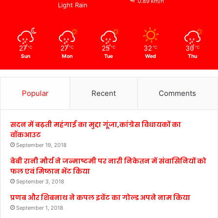
0.89 km/h
Light Rain
27
27
25
32
30
℃
℃
℃
℃
℃
Sun
Mon
Tue
Wed
Thu
Popular
Recent
Comments
सदन में बढ़ती महंगाई का मुद्दा गूंजा,कांग्रेस विधायकों का
वॉकआउट
September 19, 2018
बेबी रानी मौर्य ने जन्माष्टमी पर नारी निकेतन में संवासिनियों को
फल एवं मिष्ठान भेंट किया
September 3, 2018
प्रणब और शिबनाथ ने कपल इवेंट का गोल्ड अपने नाम किया
September 1, 2018