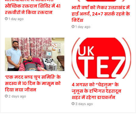
स्वैच्छिक रक्तदान शिविर में 41
भारी वर्षा को लेकर उत्तराखंड में
रक्तवीरों ने किया रक्तदान
हाई अलर्ट, 24×7 सतर्क रहने के
1 day ago
निर्देश
1 day ago
‘एक मदद ब्लड ग्रुप समिति’ के
सदस्य ने 10 दिन के मासूम को
4 अगस्त को “चेहलुम” के
दिया नया जीवन
जुलूस के दृष्टिगत देहरादून
2 days ago
शहर में रहेगा डायवर्जन
3 days ago