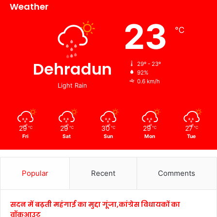
Weather
23
℃
Dehradun
29º - 23º
92%
0.6 km/h
Light Rain
29
29
30
29
27
℃
℃
℃
℃
℃
Fri
Sat
Sun
Mon
Tue
Popular
Recent
Comments
सदन में बढ़ती महंगाई का मुद्दा गूंजा,कांग्रेस विधायकों का
वॉकआउट