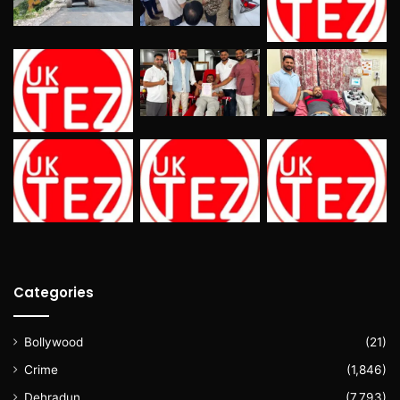
Categories
Bollywood
(21)
Crime
(1,846)
Dehradun
(7,793)