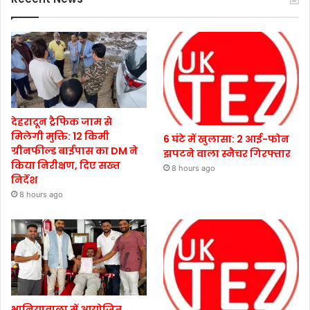
देहरादून ट्रैफिक जाम से
मिलेगी मुक्ति: 12 किमी
6 घंटे में खुलासा: 2 आई-फोन
ग्रीनफील्ड बाईपास का DM ने
झपटने वाला स्नैचर गिरफ्तार
किया निरीक्षण, दिए सख्त
8 hours ago
निर्देश
8 hours ago
भानियावाला में आयोजित