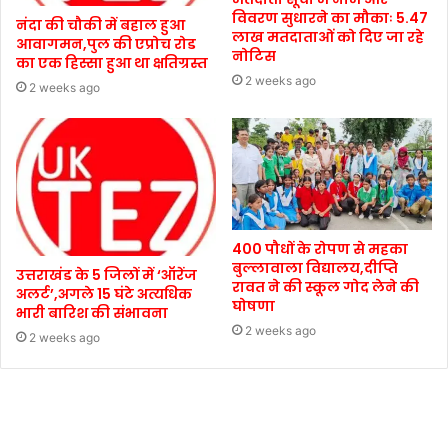
विवरण सुधारने का मौकाः 5.47
नंदा की चौकी में बहाल हुआ
लाख मतदाताओं को दिए जा रहे
आवागमन,पुल की एप्रोच रोड
नोटिस
का एक हिस्सा हुआ था क्षतिग्रस्त
2 weeks ago
2 weeks ago
400 पौधों के रोपण से महका
बुल्लावाला विद्यालय,दीप्ति
उत्तराखंड के 5 जिलों में ‘ऑरेंज
रावत ने की स्कूल गोद लेने की
अलर्ट’,अगले 15 घंटे अत्यधिक
घोषणा
भारी बारिश की संभावना
2 weeks ago
2 weeks ago