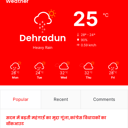
Weather
25
℃
Dehradun
28º - 24º
90%
0.59 km/h
Heavy Rain
28
24
32
32
28
℃
℃
℃
℃
℃
Mon
Tue
Wed
Thu
Fri
Popular
Recent
Comments
सदन में बढ़ती महंगाई का मुद्दा गूंजा,कांग्रेस विधायकों का
वॉकआउट