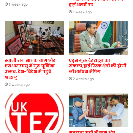
हाई अलर्ट पर
1 week ago
1 week ago
स्वामी राम साधक ग्राम और
एड्स मुक्त देहरादून का
एसआरएचयू में गुरु पूर्णिमा
संकल्प,हाई रिस्क क्षेत्रों की होगी
उत्सव, देश-विदेश से पहुंचे
जीआईएस मैपिंग
श्रद्धालु
2 weeks ago
2 weeks ago
मतदाता सूची में नाम और