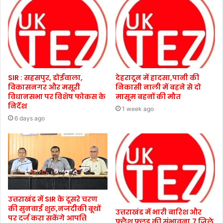
SIR : सहसपुर, डोईवाला,
देहरादून में हादसा,पानी की
विकासनगर और मसूरी
निकासी नाली में बहने से दो
विधानसभा पर विशेष फोकस के
मासूम बहनों की मौत
निर्देश
1 week ago
6 days ago
उत्तराखंड में SIR के दूसरे चरण
की सुनवाई शुरू,नजदीकी बूथों
उत्तराखंड में भारी बारिश और
पर दर्ज करा सकेंगे आपत्ति
फ्लैश फ्लड की संभावना,7 जिले