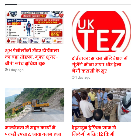
शुभ पैथोलॉजी सेंटर डोईवाला
का बड़ा तोहफा, मुफ्त शुगर-
डोईवाला: सावन सेलिब्रेशन में
बीपी जांच सुविधा शुरू
गूंजेंगे मीना राणा और हेमा
1 day ago
नेगी करासी के सुर
1 day ago
मालदेवता में राहत कार्यों ने
देहरादून ट्रैफिक जाम से
पकड़ी रफ्तार, आवागमन हुआ
मिलेगी मुक्ति: 12 किमी