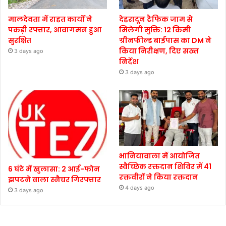
मालदेवता में राहत कार्यों ने
देहरादून ट्रैफिक जाम से
पकड़ी रफ्तार, आवागमन हुआ
मिलेगी मुक्ति: 12 किमी
सुरक्षित
ग्रीनफील्ड बाईपास का DM ने
किया निरीक्षण, दिए सख्त
3 days ago
निर्देश
3 days ago
भानियावाला में आयोजित
स्वैच्छिक रक्तदान शिविर में 41
6 घंटे में खुलासा: 2 आई-फोन
रक्तवीरों ने किया रक्तदान
झपटने वाला स्नैचर गिरफ्तार
4 days ago
3 days ago