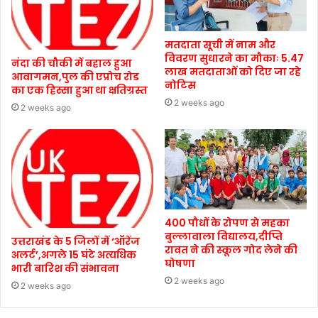
मतदाता सूची में नाम और
विवरण सुधारने का मौकाः 5.47
नंदा की चौकी में बहाल हुआ
लाख मतदाताओं को दिए जा रहे
आवागमन,पुल की एप्रोच रोड
नोटिस
का एक हिस्सा हुआ था क्षतिग्रस्त
2 weeks ago
2 weeks ago
400 पौधों के रोपण से महका
बुल्लावाला विद्यालय,दीप्ति
उत्तराखंड के 5 जिलों में ‘ऑरेंज
रावत ने की स्कूल गोद लेने की
अलर्ट’,अगले 15 घंटे अत्यधिक
घोषणा
भारी बारिश की संभावना
2 weeks ago
2 weeks ago