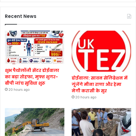
Recent News
शुभ पैथोलॉजी सेंटर डोईवाला
का बड़ा तोहफा, मुफ्त शुगर-
डोईवाला: सावन सेलिब्रेशन में
बीपी जांच सुविधा शुरू
गूंजेंगे मीना राणा और हेमा
20 hours ago
नेगी करासी के सुर
20 hours ago