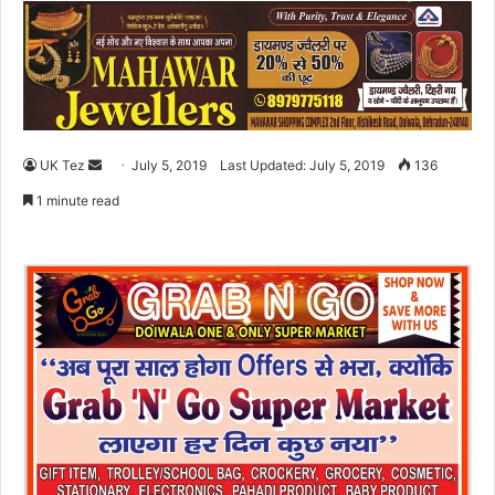
UK Tez
S
July 5, 2019
Last Updated: July 5, 2019
136
e
1 minute read
n
d
a
n
e
m
a
i
l