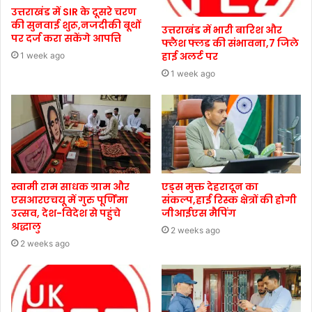
उत्तराखंड में SIR के दूसरे चरण
की सुनवाई शुरू,नजदीकी बूथों
उत्तराखंड में भारी बारिश और
पर दर्ज करा सकेंगे आपत्ति
फ्लैश फ्लड की संभावना,7 जिले
हाई अलर्ट पर
1 week ago
1 week ago
स्वामी राम साधक ग्राम और
एड्स मुक्त देहरादून का
एसआरएचयू में गुरु पूर्णिमा
संकल्प,हाई रिस्क क्षेत्रों की होगी
उत्सव, देश-विदेश से पहुंचे
जीआईएस मैपिंग
श्रद्धालु
2 weeks ago
2 weeks ago