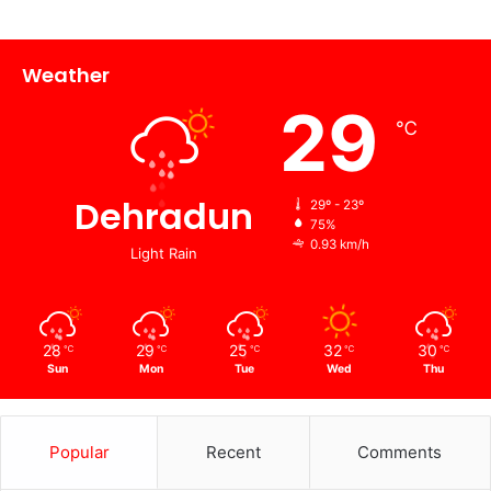
Weather
29
℃
Dehradun
29º - 23º
75%
0.93 km/h
Light Rain
28
29
25
32
30
℃
℃
℃
℃
℃
Sun
Mon
Tue
Wed
Thu
Popular
Recent
Comments