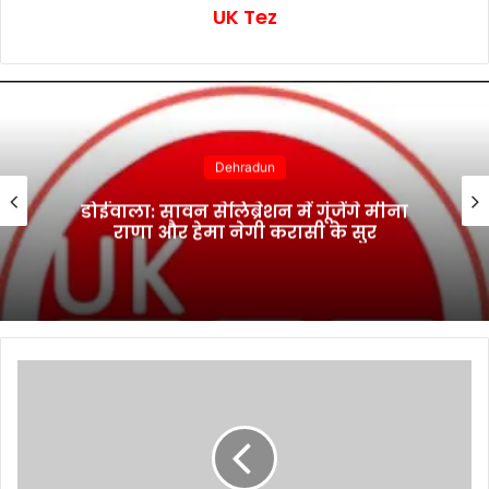
UK Tez
Dehradun
डोईवाला: सावन सेलिब्रेशन में गूंजेंगे मीना
राणा और हेमा नेगी करासी के सुर