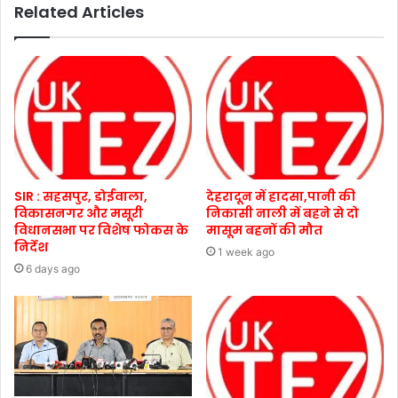
Related Articles
SIR : सहसपुर, डोईवाला,
देहरादून में हादसा,पानी की
विकासनगर और मसूरी
निकासी नाली में बहने से दो
विधानसभा पर विशेष फोकस के
मासूम बहनों की मौत
निर्देश
1 week ago
6 days ago