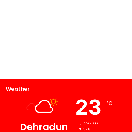
Weather
23
℃
Dehradun
29º - 23º
92%