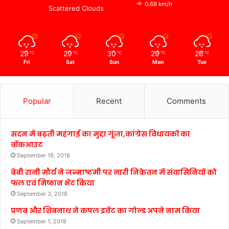
0.68 km/h
Scattered Clouds
29
29
30
29
26
℃
℃
℃
℃
℃
Fri
Sat
Sun
Mon
Tue
Popular
Recent
Comments
सदन में बढ़ती महंगाई का मुद्दा गूंजा,कांग्रेस विधायकों का
वॉकआउट
September 19, 2018
बेबी रानी मौर्य ने जन्माष्टमी पर नारी निकेतन में संवासिनियों को
फल एवं मिष्ठान भेंट किया
September 3, 2018
प्रणब और शिबनाथ ने कपल इवेंट का गोल्ड अपने नाम किया
September 1, 2018