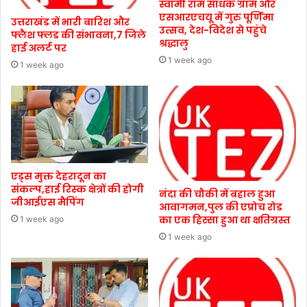
स्वामी राम साधक ग्राम और
एसआरएचयू में गुरु पूर्णिमा
उत्तराखंड में भारी बारिश और
उत्सव, देश-विदेश से पहुंचे
फ्लैश फ्लड की संभावना,7 जिले
श्रद्धालु
हाई अलर्ट पर
1 week ago
1 week ago
एड्स मुक्त देहरादून का
संकल्प,हाई रिस्क क्षेत्रों की होगी
नंदा की चौकी में बहाल हुआ
जीआईएस मैपिंग
आवागमन,पुल की एप्रोच रोड
का एक हिस्सा हुआ था क्षतिग्रस्त
1 week ago
1 week ago