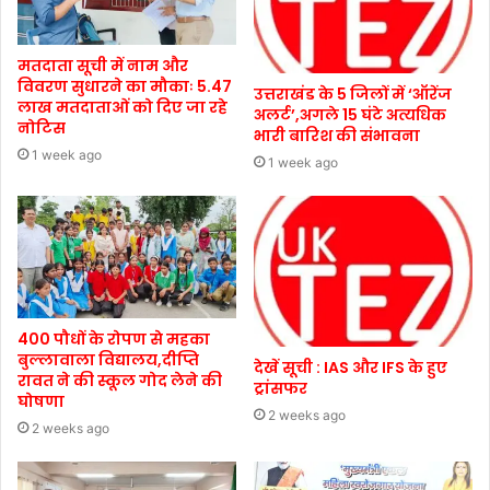
मतदाता सूची में नाम और
विवरण सुधारने का मौकाः 5.47
उत्तराखंड के 5 जिलों में ‘ऑरेंज
लाख मतदाताओं को दिए जा रहे
अलर्ट’,अगले 15 घंटे अत्यधिक
नोटिस
भारी बारिश की संभावना
1 week ago
1 week ago
400 पौधों के रोपण से महका
बुल्लावाला विद्यालय,दीप्ति
देखें सूची : IAS और IFS के हुए
रावत ने की स्कूल गोद लेने की
ट्रांसफर
घोषणा
2 weeks ago
2 weeks ago