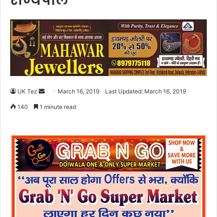
राज्यपाल
UK Tez
S
March 16, 2019
Last Updated: March 16, 2019
e
140
1 minute read
n
d
a
n
e
m
a
i
l