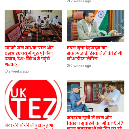
2 weeks ago
स्वामी राम साधक ग्राम और
एड्स मुक्त देहरादून का
एसआरएचयू में गुरु पूर्णिमा
संकल्प,हाई रिस्क क्षेत्रों की होगी
उत्सव, देश-विदेश से पहुंचे
जीआईएस मैपिंग
श्रद्धालु
2 weeks ago
2 weeks ago
मतदाता सूची में नाम और
विवरण सुधारने का मौकाः 5.47
नंदा की चौकी में बहाल हुआ
लाख मतदाताओं को दिए जा रहे