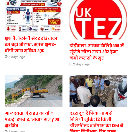
शुभ पैथोलॉजी सेंटर डोईवाला
का बड़ा तोहफा, मुफ्त शुगर-
डोईवाला: सावन सेलिब्रेशन में
बीपी जांच सुविधा शुरू
गूंजेंगे मीना राणा और हेमा
2 days ago
नेगी करासी के सुर
2 days ago
मालदेवता में राहत कार्यों ने
देहरादून ट्रैफिक जाम से
पकड़ी रफ्तार, आवागमन हुआ
मिलेगी मुक्ति: 12 किमी
सुरक्षित
ग्रीनफील्ड बाईपास का DM ने
किया निरीक्षण, दिए सख्त
4 days ago