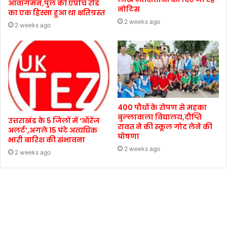
आवागमन,पुल की एप्रोच रोड
नोटिस
का एक हिस्सा हुआ था क्षतिग्रस्त
2 weeks ago
2 weeks ago
400 पौधों के रोपण से महका
बुल्लावाला विद्यालय,दीप्ति
उत्तराखंड के 5 जिलों में ‘ऑरेंज
रावत ने की स्कूल गोद लेने की
अलर्ट’,अगले 15 घंटे अत्यधिक
घोषणा
भारी बारिश की संभावना
2 weeks ago
2 weeks ago