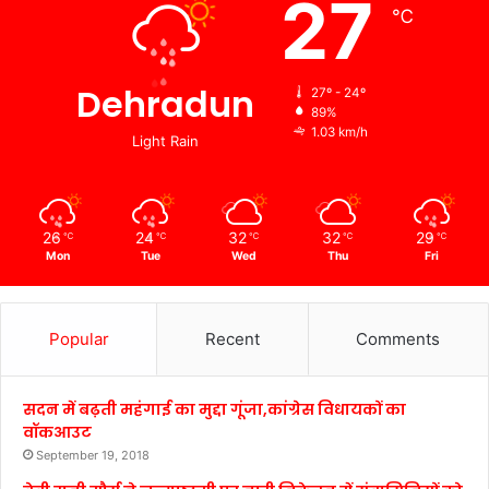
27
℃
Dehradun
27º - 24º
89%
1.03 km/h
Light Rain
26
24
32
32
29
℃
℃
℃
℃
℃
Mon
Tue
Wed
Thu
Fri
Popular
Recent
Comments
सदन में बढ़ती महंगाई का मुद्दा गूंजा,कांग्रेस विधायकों का
वॉकआउट
September 19, 2018