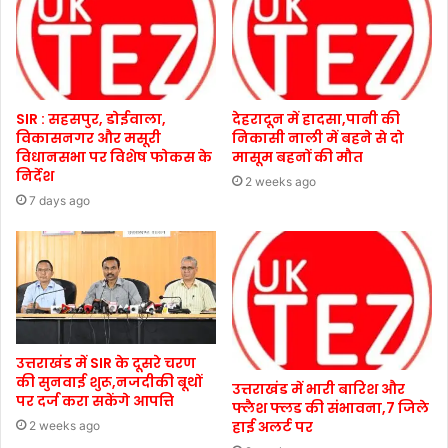
SIR : सहसपुर, डोईवाला,
देहरादून में हादसा,पानी की
विकासनगर और मसूरी
निकासी नाली में बहने से दो
विधानसभा पर विशेष फोकस के
मासूम बहनों की मौत
निर्देश
2 weeks ago
7 days ago
उत्तराखंड में SIR के दूसरे चरण
की सुनवाई शुरू,नजदीकी बूथों
उत्तराखंड में भारी बारिश और
पर दर्ज करा सकेंगे आपत्ति
फ्लैश फ्लड की संभावना,7 जिले
हाई अलर्ट पर
2 weeks ago