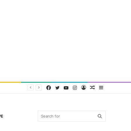
Facebook
Twitter
YouTube
Instagram
Log
Random
Sidebar
In
Article
Search
VE