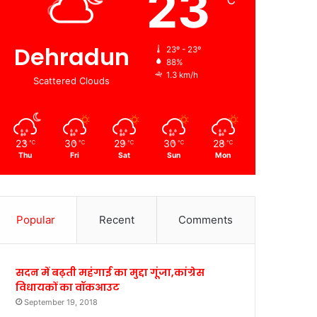
23
℃
Dehradun
23º - 23º
88%
1.3 km/h
Scattered Clouds
23
30
29
30
28
℃
℃
℃
℃
℃
Thu
Fri
Sat
Sun
Mon
Popular
Recent
Comments
सदन में बढ़ती महंगाई का मुद्दा गूंजा,कांग्रेस
विधायकों का वॉकआउट
September 19, 2018