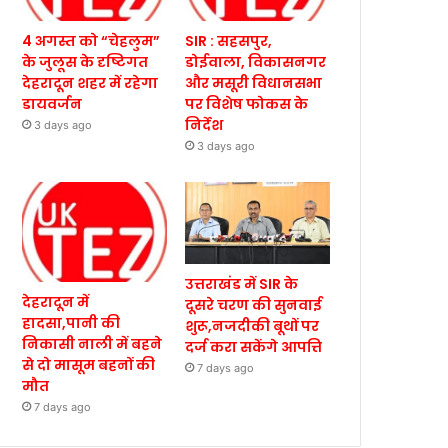
4 अगस्त को “चेहलुम”
SIR : सहसपुर,
के जुलूस के दृष्टिगत
डोईवाला, विकासनगर
देहरादून शहर में रहेगा
और मसूरी विधानसभा
डायवर्जन
पर विशेष फोकस के
निर्देश
3 days ago
3 days ago
उत्तराखंड में SIR के
देहरादून में
दूसरे चरण की सुनवाई
हादसा,पानी की
शुरू,नजदीकी बूथों पर
निकासी नाली में बहने
दर्ज करा सकेंगे आपत्ति
से दो मासूम बहनों की
7 days ago
मौत
7 days ago