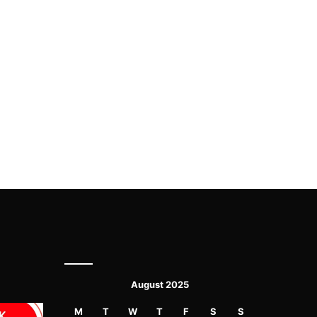
August 2025
M
T
W
T
F
S
S