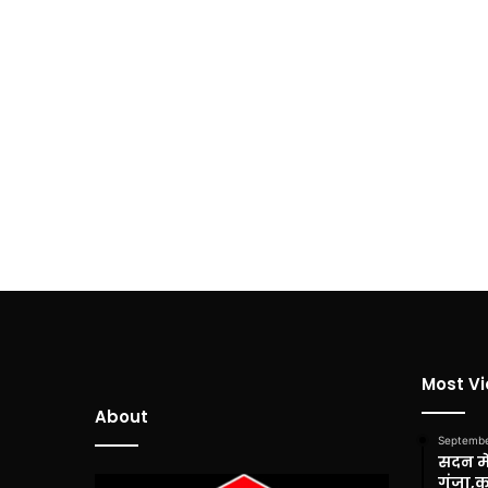
Most V
About
Septembe
सदन में
गूंजा,