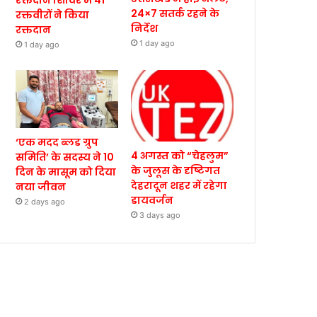
रक्तदान शिविर में 41
24×7 सतर्क रहने के
रक्तवीरों ने किया
निर्देश
रक्तदान
1 day ago
1 day ago
‘एक मदद ब्लड ग्रुप
4 अगस्त को “चेहलुम”
समिति’ के सदस्य ने 10
के जुलूस के दृष्टिगत
दिन के मासूम को दिया
देहरादून शहर में रहेगा
नया जीवन
डायवर्जन
2 days ago
3 days ago