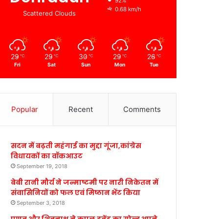
92%
0.68 km/h
Scattered Clouds
29
29
30
29
26
℃
℃
℃
℃
℃
Fri
Sat
Sun
Mon
Tue
Popular
Recent
Comments
सदन में बढ़ती महंगाई का मुद्दा गूंजा,कांग्रेस
विधायकों का वॉकआउट
September 19, 2018
बेबी रानी मौर्य ने जन्माष्टमी पर नारी निकेतन में
संवासिनियों को फल एवं मिष्ठान भेंट किया
September 3, 2018