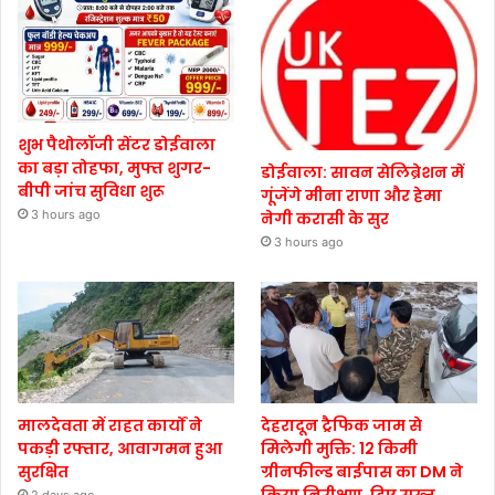
शुभ पैथोलॉजी सेंटर डोईवाला
का बड़ा तोहफा, मुफ्त शुगर-
डोईवाला: सावन सेलिब्रेशन में
बीपी जांच सुविधा शुरू
गूंजेंगे मीना राणा और हेमा
3 hours ago
नेगी करासी के सुर
3 hours ago
मालदेवता में राहत कार्यों ने
देहरादून ट्रैफिक जाम से
पकड़ी रफ्तार, आवागमन हुआ
मिलेगी मुक्ति: 12 किमी
सुरक्षित
ग्रीनफील्ड बाईपास का DM ने