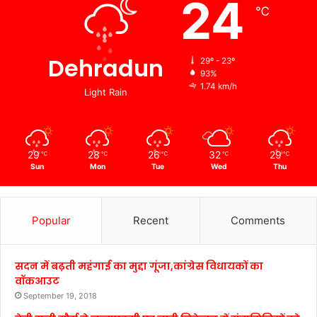
24
℃
Dehradun
29º - 23º
93%
1.74 km/h
Light Rain
29
28
26
32
29
℃
℃
℃
℃
℃
Sun
Mon
Tue
Wed
Thu
Popular
Recent
Comments
सदन में बढ़ती महंगाई का मुद्दा गूंजा,कांग्रेस विधायकों का
वॉकआउट
September 19, 2018