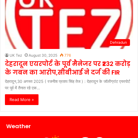
Dehradun
UK Tez
August 30, 2025
776
देहरादून एयरपोर्ट के पूर्व मैनेजर पर ₹232 करोड़
के गबन का आरोप,सीबीआई ने दर्ज की FIR
देहरादून,30 अगस्त 2025 ( रजनीश प्रताप सिंह तेज ) : देहरादून के जॉलीग्रांट एयरपोर्ट
पर पूर्व में तैनात रहे एक…
Read More »
Weather