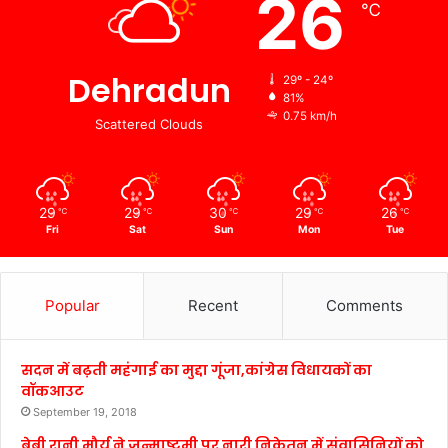
26
℃
Dehradun
29º - 24º
81%
0.75 km/h
Scattered Clouds
29
29
30
29
26
℃
℃
℃
℃
℃
Fri
Sat
Sun
Mon
Tue
Popular
Recent
Comments
सदन में बढ़ती महंगाई का मुद्दा गूंजा,कांग्रेस विधायकों का
वॉकआउट
September 19, 2018
बेबी रानी मौर्य ने जन्माष्टमी पर नारी निकेतन में संवासिनियों को