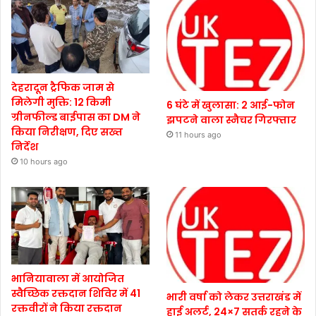
देहरादून ट्रैफिक जाम से
मिलेगी मुक्ति: 12 किमी
6 घंटे में खुलासा: 2 आई-फोन
ग्रीनफील्ड बाईपास का DM ने
झपटने वाला स्नैचर गिरफ्तार
किया निरीक्षण, दिए सख्त
11 hours ago
निर्देश
10 hours ago
भानियावाला में आयोजित
स्वैच्छिक रक्तदान शिविर में 41
भारी वर्षा को लेकर उत्तराखंड में
रक्तवीरों ने किया रक्तदान
हाई अलर्ट, 24×7 सतर्क रहने के