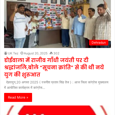
Dehradun
UK Tez
August 20, 2025
302
डोईवाला में राजीव गाँधी जयंती पर दी
श्रद्धांजलि,बोले “सूचना क्रांति” से की थी नये
युग की शुरुआत
देहरादून,20 अगस्त 2025 ( रजनीश प्रताप सिंह तेज ) : आज जिला कांग्रेस मुख्यालय
में आयोजित कार्यक्रम में कांग्रेस…
Read More »