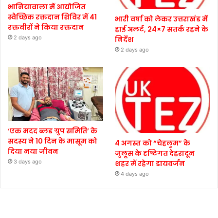
भानियावाला में आयोजित
स्वैच्छिक रक्तदान शिविर में 41
भारी वर्षा को लेकर उत्तराखंड में
रक्तवीरों ने किया रक्तदान
हाई अलर्ट, 24×7 सतर्क रहने के
2 days ago
निर्देश
2 days ago
‘एक मदद ब्लड ग्रुप समिति’ के
सदस्य ने 10 दिन के मासूम को
4 अगस्त को “चेहलुम” के
दिया नया जीवन
जुलूस के दृष्टिगत देहरादून
3 days ago
शहर में रहेगा डायवर्जन
4 days ago