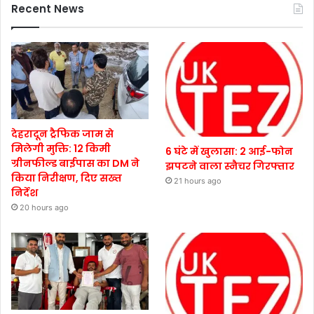
Recent News
देहरादून ट्रैफिक जाम से
मिलेगी मुक्ति: 12 किमी
6 घंटे में खुलासा: 2 आई-फोन
ग्रीनफील्ड बाईपास का DM ने
झपटने वाला स्नैचर गिरफ्तार
किया निरीक्षण, दिए सख्त
21 hours ago
निर्देश
20 hours ago