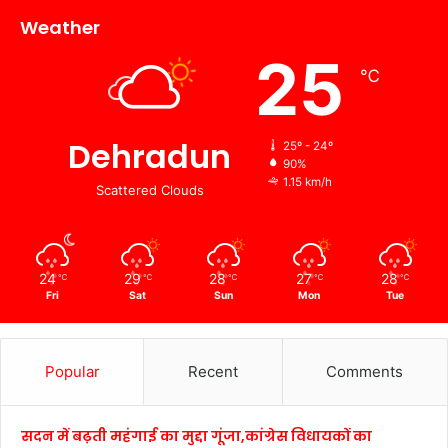
Weather
25
℃
Dehradun
25º - 24º
90%
1.15 km/h
Scattered Clouds
24
29
28
27
28
℃
℃
℃
℃
℃
Fri
Sat
Sun
Mon
Tue
Popular
Recent
Comments
सदन में बढ़ती महंगाई का मुद्दा गूंजा,कांग्रेस विधायकों का