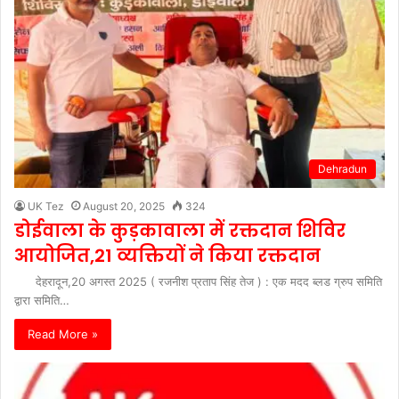
Dehradun
UK Tez
August 20, 2025
324
डोईवाला के कुड़कावाला में रक्तदान शिविर
आयोजित,21 व्यक्तियों ने किया रक्तदान
देहरादून,20 अगस्त 2025 ( रजनीश प्रताप सिंह तेज ) : एक मदद ब्लड ग्रुप समिति
द्वारा समिति…
Read More »