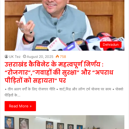
Dehradun
UK Tez
August 20, 2025
758
उत्तराखंड कैबिनेट के महत्वपूर्ण निर्णय :
“रोजगार”,”गवाहों की सुरक्षा” और “अपराध
पीड़ितों को सहायता” पर
• तीन अलग वर्गों के लिए रोजगार नीति • शार्ट,मिड और लॉन्ग टर्म योजना पर काम • पोक्सो
पीड़ितों के…
Read More »