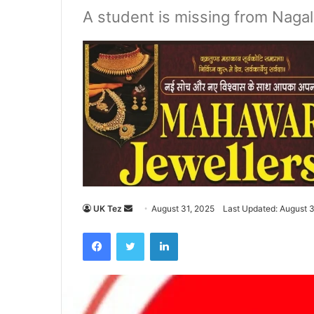
A student is missing from Nagal
UK Tez
S
August 31, 2025
Last Updated: August 3
e
Facebook
Twitter
LinkedIn
n
d
a
n
e