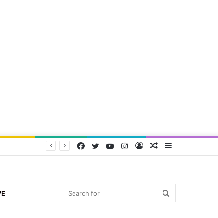
Facebook
Twitter
YouTube
Instagram
Log
Random
Sidebar
In
Article
Search
VE