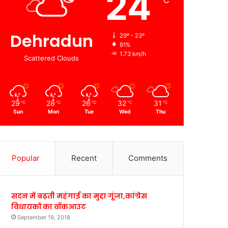
24
℃
Dehradun
29º - 23º
91%
1.73 km/h
Scattered Clouds
29
28
26
32
31
℃
℃
℃
℃
℃
Sun
Mon
Tue
Wed
Thu
Popular
Recent
Comments
सदन में बढ़ती महंगाई का मुद्दा गूंजा,कांग्रेस
विधायकों का वॉकआउट
September 19, 2018