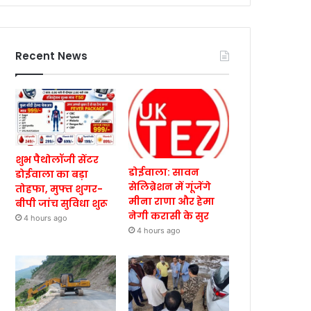
Recent News
शुभ पैथोलॉजी सेंटर
डोईवाला: सावन
डोईवाला का बड़ा
सेलिब्रेशन में गूंजेंगे
तोहफा, मुफ्त शुगर-
मीना राणा और हेमा
बीपी जांच सुविधा शुरू
नेगी करासी के सुर
4 hours ago
4 hours ago