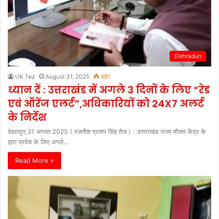
Dehradun
UK Tez
August 31, 2025
981
ध्यान दें : उत्तराखंड में अगले 3 दिनों के लिए “रेड
एवं ऑरेंज एलर्ट”,अधिकारियों को 24X7 अलर्ट
के निर्देश
देहरादून,31 अगस्त 2025 ( रजनीश प्रताप सिंह तेज ) : उत्तराखंड राज्य मौसम केंद्र के
द्वारा प्रदेश के लिए अगले…
Read More »