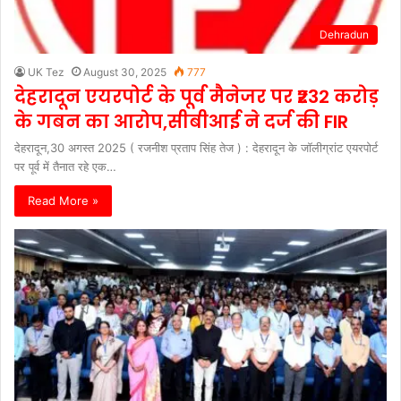
Dehradun
UK Tez
August 30, 2025
777
देहरादून एयरपोर्ट के पूर्व मैनेजर पर ₹232 करोड़
के गबन का आरोप,सीबीआई ने दर्ज की FIR
देहरादून,30 अगस्त 2025 ( रजनीश प्रताप सिंह तेज ) : देहरादून के जॉलीग्रांट एयरपोर्ट
पर पूर्व में तैनात रहे एक…
Read More »