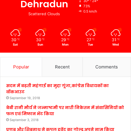
Dehradun
30º - 24º
73%
0.5 km/h
Scattered Clouds
30
30
29
27
31
℃
℃
℃
℃
℃
Sat
Sun
Mon
Tue
Wed
Popular
Recent
Comments
सदन में बढ़ती महंगाई का मुद्दा गूंजा,कांग्रेस विधायकों का
वॉकआउट
September 19, 2018
बेबी रानी मौर्य ने जन्माष्टमी पर नारी निकेतन में संवासिनियों को
फल एवं मिष्ठान भेंट किया
September 3, 2018
प्रणब और शिबनाथ ने कपल इवेंट का गोल्ड अपने नाम किया