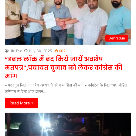
Dehradun
UK Tez
July 30, 2025
602
“डबल लॉक में बंद किये जायें अवशेष
मतपत्र”,पंचायत चुनाव को लेकर कांग्रेस की
मांग
• परवादून जिला कांग्रेस अध्यक्ष ने की पारदर्शिता की मांग • कांग्रेस के जिलाध्यक्ष मोहित
उनियाल ने दिया आज ज्ञापन…
Read More »