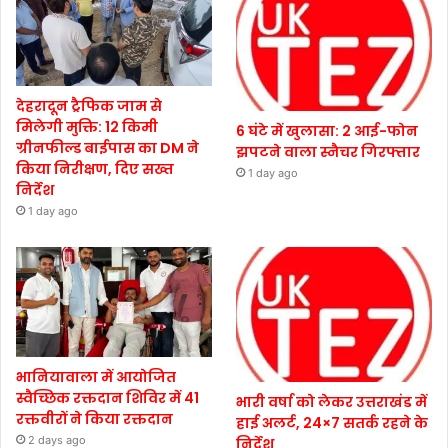
देहरादून ट्रैफिक जाम से
मिलेगी मुक्ति: 12 किमी
6 घंटे में खुलासा: 2 आई-फोन
ग्रीनफील्ड बाईपास का DM ने
झपटने वाला स्नैचर गिरफ्तार
किया निरीक्षण, दिए सख्त
1 day ago
निर्देश
1 day ago
भानियावाला में आयोजित
स्वैच्छिक रक्तदान शिविर में 41
भारी वर्षा को लेकर उत्तराखंड में
रक्तवीरों ने किया रक्तदान
हाई अलर्ट, 24×7 सतर्क रहने के
2 days ago
निर्देश