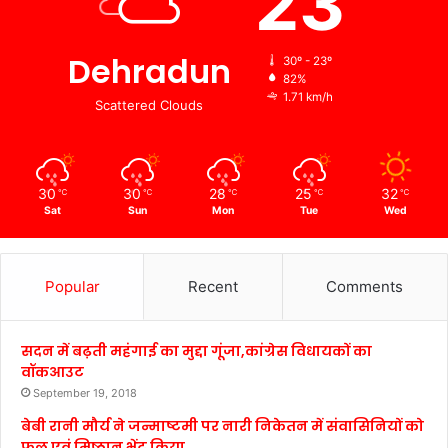
23
Dehradun
30º - 23º
82%
1.71 km/h
Scattered Clouds
30
30
28
25
32
℃
℃
℃
℃
℃
Sat
Sun
Mon
Tue
Wed
Popular
Recent
Comments
सदन में बढ़ती महंगाई का मुद्दा गूंजा,कांग्रेस विधायकों का
वॉकआउट
September 19, 2018
बेबी रानी मौर्य ने जन्माष्टमी पर नारी निकेतन में संवासिनियों को
फल एवं मिष्ठान भेंट किया