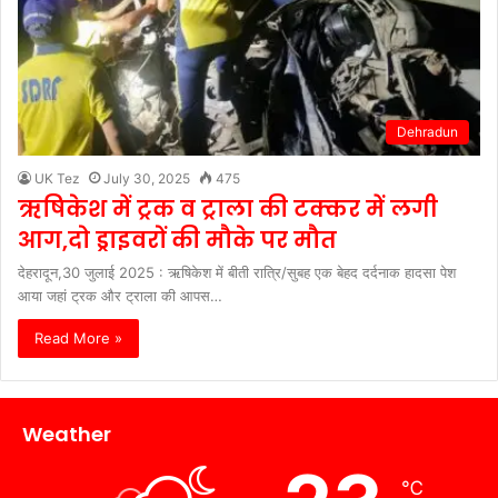
Dehradun
UK Tez
July 30, 2025
475
ऋषिकेश में ट्रक व ट्राला की टक्कर में लगी
आग,दो ड्राइवरों की मौके पर मौत
देहरादून,30 जुलाई 2025 : ऋषिकेश में बीती रात्रि/सुबह एक बेहद दर्दनाक हादसा पेश
आया जहां ट्रक और ट्राला की आपस…
Read More »
Weather
℃