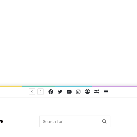
Facebook
Twitter
YouTube
Instagram
Log
Random
Sidebar
In
Article
Search
VE