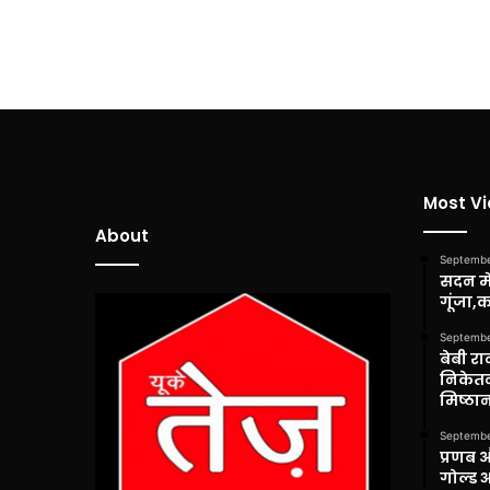
Most V
About
Septembe
सदन में
गूंजा,
Septembe
बेबी रा
निकेतन
मिष्ठान
Septembe
प्रणब 
गोल्ड 