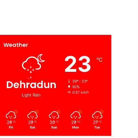
Weather
23
℃
Dehradun
29º - 23º
92%
0.57 km/h
Light Rain
29
29
30
29
27
℃
℃
℃
℃
℃
Fri
Sat
Sun
Mon
Tue