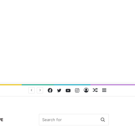
Facebook
Twitter
YouTube
Instagram
Log
Random
Sidebar
In
Article
Search
VE