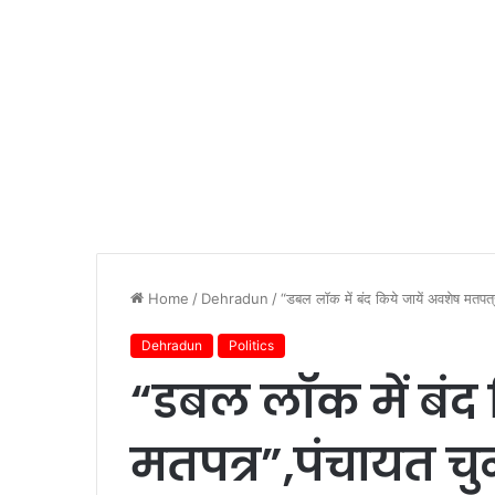
Home
/
Dehradun
/
“डबल लॉक में बंद किये जायें अवशेष मतपत्
Dehradun
Politics
“डबल लॉक में बंद 
मतपत्र”,पंचायत चु