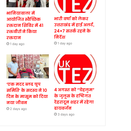
भानियावाला में
भारी वर्षा को लेकर
आयोजित स्वैच्छिक
उत्तराखंड में हाई अलर्ट,
रक्तदान शिविर में 41
24×7 सतर्क रहने के
रक्तवीरों ने किया
निर्देश
रक्तदान
1 day ago
1 day ago
‘एक मदद ब्लड ग्रुप
4 अगस्त को “चेहलुम”
समिति’ के सदस्य ने 10
के जुलूस के दृष्टिगत
दिन के मासूम को दिया
देहरादून शहर में रहेगा
नया जीवन
डायवर्जन
2 days ago
3 days ago