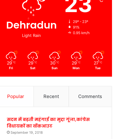
23
℃
Dehradun
29º - 23º
91%
0.95 km/h
Light Rain
29
29
30
29
27
℃
℃
℃
℃
℃
Fri
Sat
Sun
Mon
Tue
Popular
Recent
Comments
सदन में बढ़ती महंगाई का मुद्दा गूंजा,कांग्रेस
विधायकों का वॉकआउट
September 19, 2018