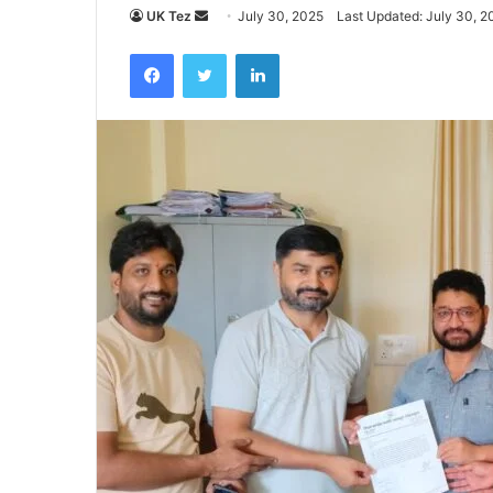
UK Tez
S
July 30, 2025
Last Updated: July 30, 2
e
Facebook
Twitter
LinkedIn
n
d
a
n
e
m
a
i
l