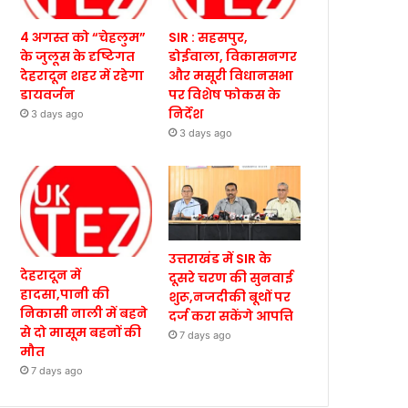
4 अगस्त को “चेहलुम”
SIR : सहसपुर,
के जुलूस के दृष्टिगत
डोईवाला, विकासनगर
देहरादून शहर में रहेगा
और मसूरी विधानसभा
डायवर्जन
पर विशेष फोकस के
निर्देश
3 days ago
3 days ago
उत्तराखंड में SIR के
देहरादून में
दूसरे चरण की सुनवाई
हादसा,पानी की
शुरू,नजदीकी बूथों पर
निकासी नाली में बहने
दर्ज करा सकेंगे आपत्ति
से दो मासूम बहनों की
7 days ago
मौत
7 days ago