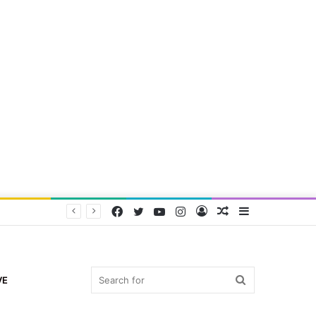
Facebook
Twitter
YouTube
Instagram
Log
Random
Sidebar
In
Article
Search
VE