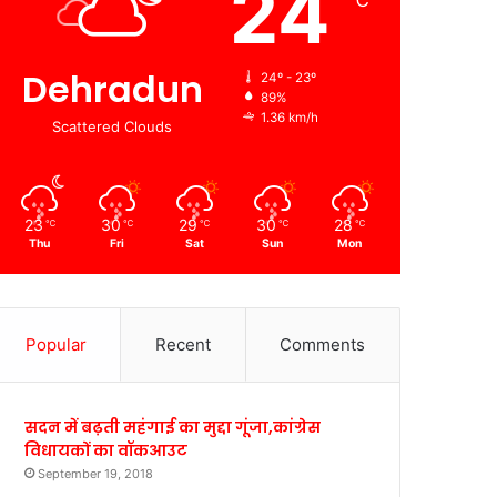
24
℃
Dehradun
24º - 23º
89%
1.36 km/h
Scattered Clouds
23
30
29
30
28
℃
℃
℃
℃
℃
Thu
Fri
Sat
Sun
Mon
Popular
Recent
Comments
सदन में बढ़ती महंगाई का मुद्दा गूंजा,कांग्रेस
विधायकों का वॉकआउट
September 19, 2018