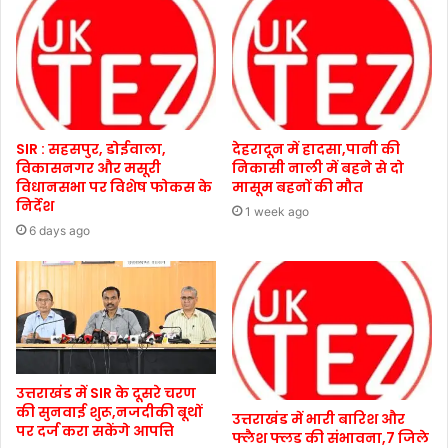
SIR : सहसपुर, डोईवाला,
देहरादून में हादसा,पानी की
विकासनगर और मसूरी
निकासी नाली में बहने से दो
विधानसभा पर विशेष फोकस के
मासूम बहनों की मौत
निर्देश
1 week ago
6 days ago
उत्तराखंड में SIR के दूसरे चरण
की सुनवाई शुरू,नजदीकी बूथों
उत्तराखंड में भारी बारिश और
पर दर्ज करा सकेंगे आपत्ति
फ्लैश फ्लड की संभावना,7 जिले