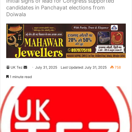
Initial signs of lead for Congress supported
candidates in Panchayat elections from
Doiwala
UK Tez
S
July 31, 2025
Last Updated: July 31, 2025
758
e
1 minute read
n
d
a
n
e
m
a
i