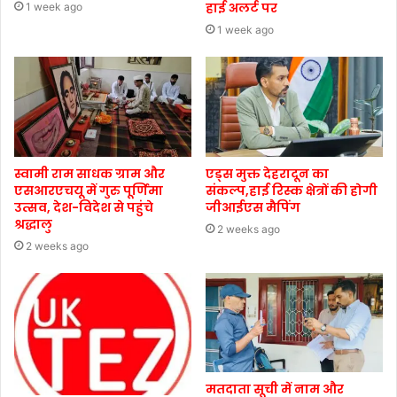
हाई अलर्ट पर
1 week ago
1 week ago
स्वामी राम साधक ग्राम और
एड्स मुक्त देहरादून का
एसआरएचयू में गुरु पूर्णिमा
संकल्प,हाई रिस्क क्षेत्रों की होगी
उत्सव, देश-विदेश से पहुंचे
जीआईएस मैपिंग
श्रद्धालु
2 weeks ago
2 weeks ago
मतदाता सूची में नाम और