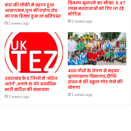
विवरण सुधारने का मौकाः 5.47
नंदा की चौकी में बहाल हुआ
लाख मतदाताओं को दिए जा रहे
आवागमन,पुल की एप्रोच रोड
नोटिस
का एक हिस्सा हुआ था क्षतिग्रस्त
2 weeks ago
2 weeks ago
400 पौधों के रोपण से महका
बुल्लावाला विद्यालय,दीप्ति
उत्तराखंड के 5 जिलों में ‘ऑरेंज
रावत ने की स्कूल गोद लेने की
अलर्ट’,अगले 15 घंटे अत्यधिक
घोषणा
भारी बारिश की संभावना
2 weeks ago
2 weeks ago