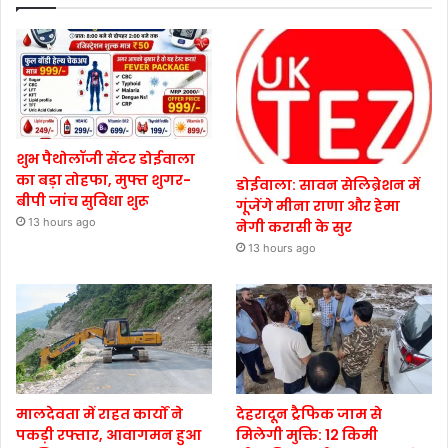
शुभ पैथोलॉजी सेंटर डोईवाला
का बड़ा तोहफा, मुफ्त शुगर-
डोईवाला: सावन सेलिब्रेशन में
बीपी जांच सुविधा शुरू
गूंजेंगे मीना राणा और हेमा
13 hours ago
नेगी करासी के सुर
13 hours ago
मालदेवता में राहत कार्यों ने
देहरादून ट्रैफिक जाम से
पकड़ी रफ्तार, आवागमन हुआ
मिलेगी मुक्ति: 12 किमी