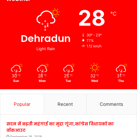
28
℃
Dehradun
30º - 23º
77%
1.12 km/h
Light Rain
30
28
25
32
31
℃
℃
℃
℃
℃
Sun
Mon
Tue
Wed
Thu
Popular
Recent
Comments
सदन में बढ़ती महंगाई का मुद्दा गूंजा,कांग्रेस विधायकों का
वॉकआउट
September 19, 2018