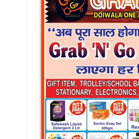
a
i
l