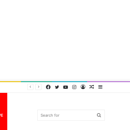
Facebook
Twitter
YouTube
Instagram
Log
Random
Sidebar
In
Article
Search
VE