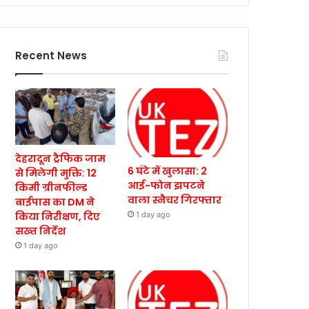
Recent News
देहरादून ट्रैफिक जाम
6 घंटे में खुलासा: 2
से मिलेगी मुक्ति: 12
आई-फोन झपटने
किमी ग्रीनफील्ड
वाला स्नैचर गिरफ्तार
बाईपास का DM ने
किया निरीक्षण, दिए
1 day ago
सख्त निर्देश
1 day ago