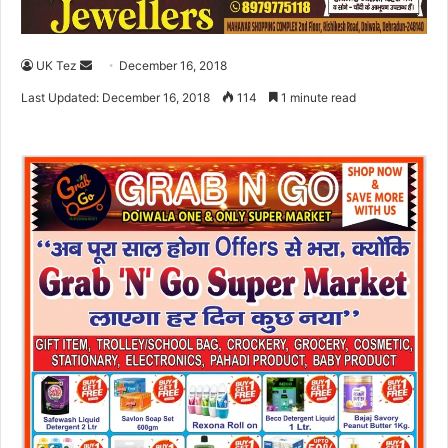
UK Tez
S
December 16, 2018
e
Last Updated: December 16, 2018
114
1 minute read
n
d
a
n
e
m
a
i
l