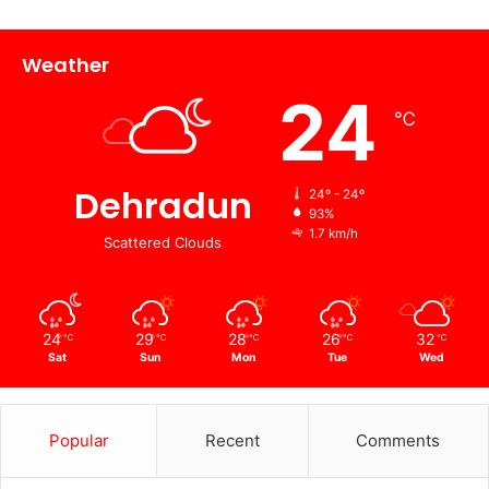
Weather
24
℃
Dehradun
24º - 24º
93%
1.7 km/h
Scattered Clouds
24
29
28
26
32
℃
℃
℃
℃
℃
Sat
Sun
Mon
Tue
Wed
Popular
Recent
Comments