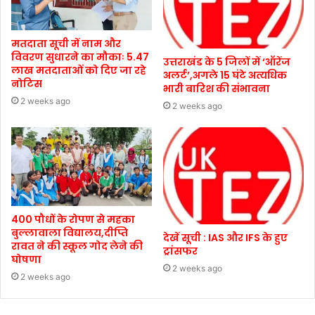
मतदाता सूची में नाम और
विवरण सुधारने का मौकाः 5.47
उत्तराखंड के 5 जिलों में ‘ऑरेंज
लाख मतदाताओं को दिए जा रहे
अलर्ट’,अगले 15 घंटे अत्यधिक
नोटिस
भारी बारिश की संभावना
2 weeks ago
2 weeks ago
400 पौधों के रोपण से महका
बुल्लावाला विद्यालय,दीप्ति
देखें सूची : IAS और IFS के हुए
रावत ने की स्कूल गोद लेने की
ट्रांसफर
घोषणा
2 weeks ago
2 weeks ago