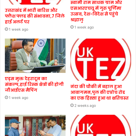
स्वामी राम साधक ग्राम और
एसआरएचयू में गुरु पूर्णिमा
उत्तराखंड में भारी बारिश और
उत्सव, देश-विदेश से पहुंचे
फ्लैश फ्लड की संभावना,7 जिले
श्रद्धालु
हाई अलर्ट पर
1 week ago
1 week ago
एड्स मुक्त देहरादून का
संकल्प,हाई रिस्क क्षेत्रों की होगी
नंदा की चौकी में बहाल हुआ
जीआईएस मैपिंग
आवागमन,पुल की एप्रोच रोड
का एक हिस्सा हुआ था क्षतिग्रस्त
1 week ago
2 weeks ago