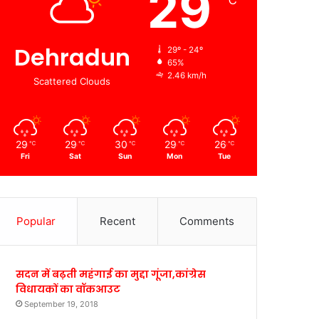
29
℃
Dehradun
29º - 24º
65%
2.46 km/h
Scattered Clouds
29
29
30
29
26
℃
℃
℃
℃
℃
Fri
Sat
Sun
Mon
Tue
Popular
Recent
Comments
सदन में बढ़ती महंगाई का मुद्दा गूंजा,कांग्रेस
विधायकों का वॉकआउट
September 19, 2018