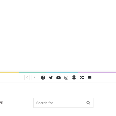
Facebook
Twitter
YouTube
Instagram
Log
Random
Sidebar
In
Article
Search
VE