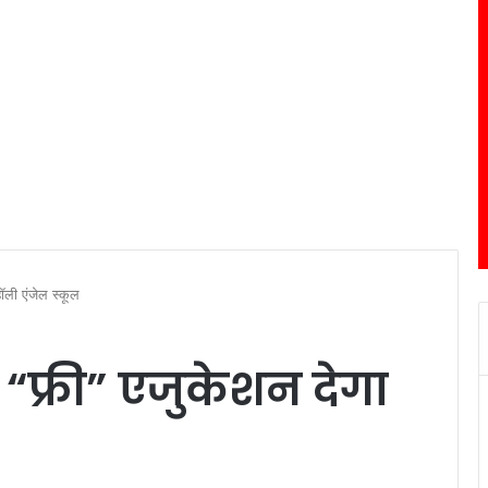
हॉली एंजेल स्कूल
 “फ्री” एजुकेशन देगा