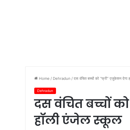
Home
/
Dehradun
/
दस वंचित बच्चों को “फ्री” एजुकेशन देगा 
Dehradun
दस वंचित बच्चों को
हॉली एंजेल स्कूल