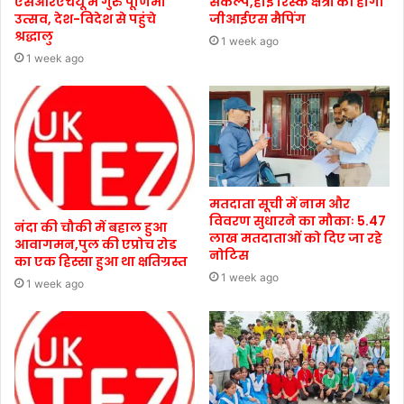
एसआरएचयू में गुरु पूर्णिमा
संकल्प,हाई रिस्क क्षेत्रों की होगी
उत्सव, देश-विदेश से पहुंचे
जीआईएस मैपिंग
श्रद्धालु
1 week ago
1 week ago
मतदाता सूची में नाम और
विवरण सुधारने का मौकाः 5.47
नंदा की चौकी में बहाल हुआ
लाख मतदाताओं को दिए जा रहे
आवागमन,पुल की एप्रोच रोड
नोटिस
का एक हिस्सा हुआ था क्षतिग्रस्त
1 week ago
1 week ago