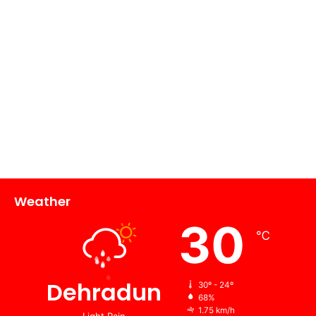
Weather
30
℃
Dehradun
30º - 24º
68%
1.75 km/h
Light Rain