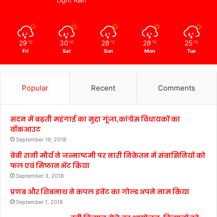
29
30
28
28
25
℃
℃
℃
℃
℃
Fri
Sat
Sun
Mon
Tue
Popular
Recent
Comments
सदन में बढ़ती महंगाई का मुद्दा गूंजा,कांग्रेस विधायकों का
वॉकआउट
September 19, 2018
बेबी रानी मौर्य ने जन्माष्टमी पर नारी निकेतन में संवासिनियों को
फल एवं मिष्ठान भेंट किया
September 3, 2018
प्रणब और शिबनाथ ने कपल इवेंट का गोल्ड अपने नाम किया
September 1, 2018