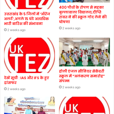
400 पौधों के रोपण से महका
बुल्लावाला विद्यालय,दीप्ति
उत्तराखंड के 5 जिलों में ‘ऑरेंज
रावत ने की स्कूल गोद लेने की
अलर्ट’,अगले 15 घंटे अत्यधिक
घोषणा
भारी बारिश की संभावना
2 weeks ago
2 weeks ago
होली एंजल सीनियर सेकेंडरी
स्कूल में “अलंकरण समारोह”
देखें सूची : IAS और IFS के हुए
संपन्न
ट्रांसफर
2 weeks ago
2 weeks ago