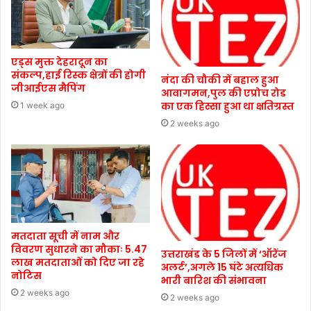
एड्स मुक्त देहरादून का
संकल्प,हाई रिस्क क्षेत्रों की होगी
नंदा की चौकी में बहाल हुआ
जीआईएस मैपिंग
आवागमन,पुल की एप्रोच रोड
का एक हिस्सा हुआ था क्षतिग्रस्त
1 week ago
2 weeks ago
मतदाता सूची में नाम और
विवरण सुधारने का मौकाः 5.47
उत्तराखंड के 5 जिलों में ‘ऑरेंज
लाख मतदाताओं को दिए जा रहे
अलर्ट’,अगले 15 घंटे अत्यधिक
नोटिस
भारी बारिश की संभावना
2 weeks ago
2 weeks ago