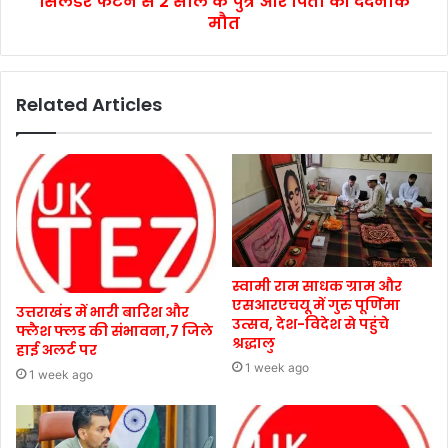
सिलेंडर फटने से 2 साल के पुत्र और पिता की दर्दनाक
मौत
Related Articles
स्वामी राम साधक ग्राम और
एसआरएचयू में गुरु पूर्णिमा
उत्तराखंड में भारी बारिश और
उत्सव, देश-विदेश से पहुंचे
फ्लैश फ्लड की संभावना,7 जिले
श्रद्धालु
हाई अलर्ट पर
1 week ago
1 week ago