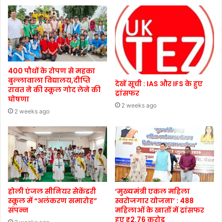
400 पौधों के रोपण से महका
बुल्लावाला विद्यालय,दीप्ति
देखें सूची : IAS और IFS के हुए
रावत ने की स्कूल गोद लेने की
ट्रांसफर
घोषणा
2 weeks ago
2 weeks ago
होली एंजल सीनियर सेकेंडरी
‘मुख्यमंत्री एकल महिला
स्कूल में “अलंकरण समारोह”
स्वरोजगार योजना’ : 488
संपन्न
महिलाओं के खातों में ट्रांसफर
हुए ₹2.76 करोड़