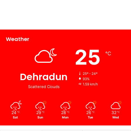
Weather
25
℃
Dehradun
25º - 24º
93%
1.59 km/h
Scattered Clouds
24
29
28
26
32
℃
℃
℃
℃
℃
Sat
Sun
Mon
Tue
Wed