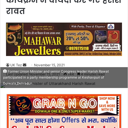
कार्यक्रम में वायदा कर गए हरीश
रावत
UK Tez
S
November 15, 2021
Former Union Minister and senior Congress leader Harish Rawat
e
Last Updated: November 15, 2021
144
4 minutes read
participated in a party membership programme at Keshavpuri of
n
Doiwala,Dehradun.
d
a
n
e
m
a
i