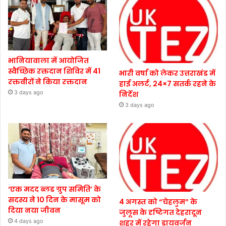
भानियावाला में आयोजित
स्वैच्छिक रक्तदान शिविर में 41
भारी वर्षा को लेकर उत्तराखंड में
रक्तवीरों ने किया रक्तदान
हाई अलर्ट, 24×7 सतर्क रहने के
3 days ago
निर्देश
3 days ago
‘एक मदद ब्लड ग्रुप समिति’ के
सदस्य ने 10 दिन के मासूम को
4 अगस्त को “चेहलुम” के
दिया नया जीवन
जुलूस के दृष्टिगत देहरादून
4 days ago
शहर में रहेगा डायवर्जन