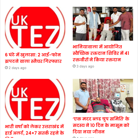
भानियावाला में आयोजित
स्वैच्छिक रक्तदान शिविर में 41
6 घंटे में खुलासा: 2 आई-फोन
रक्तवीरों ने किया रक्तदान
झपटने वाला स्नैचर गिरफ्तार
3 days ago
2 days ago
‘एक मदद ब्लड ग्रुप समिति’ के
सदस्य ने 10 दिन के मासूम को
भारी वर्षा को लेकर उत्तराखंड में
दिया नया जीवन
हाई अलर्ट, 24×7 सतर्क रहने के