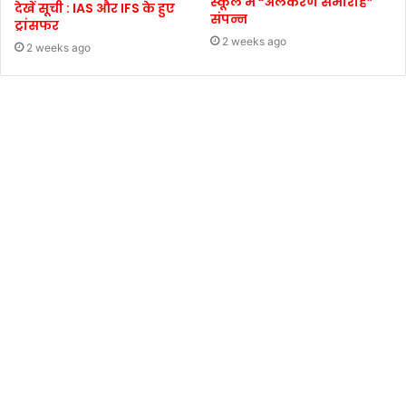
स्कूल में “अलंकरण समारोह”
देखें सूची : IAS और IFS के हुए
संपन्न
ट्रांसफर
2 weeks ago
2 weeks ago