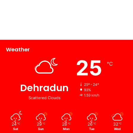
Weather
25
℃
Dehradun
25º - 24º
93%
1.59 km/h
Scattered Clouds
24
29
28
26
32
℃
℃
℃
℃
℃
Sat
Sun
Mon
Tue
Wed