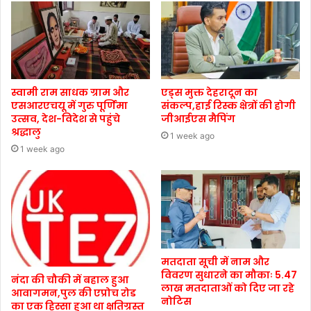
स्वामी राम साधक ग्राम और
एड्स मुक्त देहरादून का
एसआरएचयू में गुरु पूर्णिमा
संकल्प,हाई रिस्क क्षेत्रों की होगी
उत्सव, देश-विदेश से पहुंचे
जीआईएस मैपिंग
श्रद्धालु
1 week ago
1 week ago
मतदाता सूची में नाम और
विवरण सुधारने का मौकाः 5.47
नंदा की चौकी में बहाल हुआ
लाख मतदाताओं को दिए जा रहे
आवागमन,पुल की एप्रोच रोड
नोटिस
का एक हिस्सा हुआ था क्षतिग्रस्त