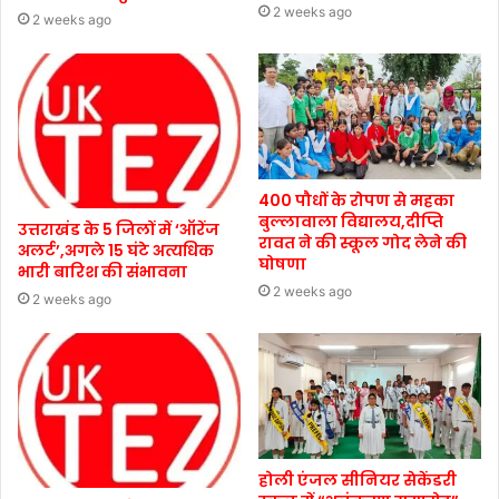
2 weeks ago
2 weeks ago
400 पौधों के रोपण से महका
बुल्लावाला विद्यालय,दीप्ति
उत्तराखंड के 5 जिलों में ‘ऑरेंज
रावत ने की स्कूल गोद लेने की
अलर्ट’,अगले 15 घंटे अत्यधिक
घोषणा
भारी बारिश की संभावना
2 weeks ago
2 weeks ago
होली एंजल सीनियर सेकेंडरी