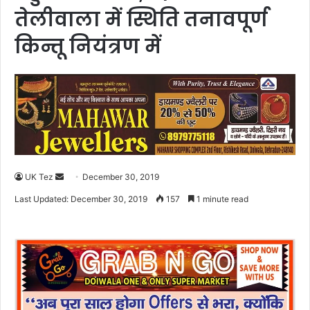
तेलीवाला में स्थिति तनावपूर्ण
किन्तू नियंत्रण में
UK Tez
S
December 30, 2019
e
Last Updated: December 30, 2019
157
1 minute read
n
d
a
n
e
m
a