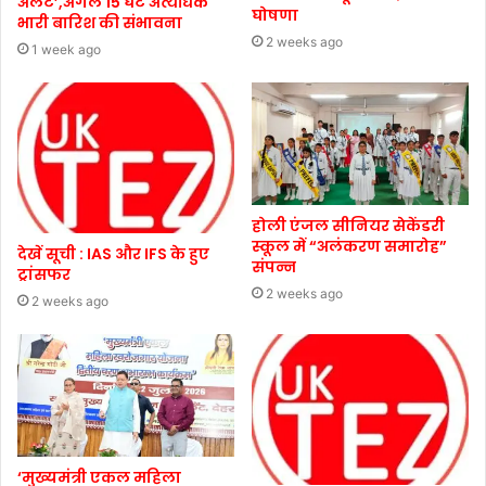
अलर्ट’,अगले 15 घंटे अत्यधिक
घोषणा
भारी बारिश की संभावना
2 weeks ago
1 week ago
होली एंजल सीनियर सेकेंडरी
स्कूल में “अलंकरण समारोह”
देखें सूची : IAS और IFS के हुए
संपन्न
ट्रांसफर
2 weeks ago
2 weeks ago
‘मुख्यमंत्री एकल महिला