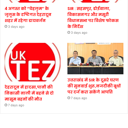
4 अगस्त को “चेहलुम” के
SIR : सहसपुर, डोईवाला,
जुलूस के दृष्टिगत देहरादून
विकासनगर और मसूरी
शहर में रहेगा डायवर्जन
विधानसभा पर विशेष फोकस
के निर्देश
3 days ago
3 days ago
उत्तराखंड में SIR के दूसरे चरण
की सुनवाई शुरू,नजदीकी बूथों
देहरादून में हादसा,पानी की
पर दर्ज करा सकेंगे आपत्ति
निकासी नाली में बहने से दो
7 days ago
मासूम बहनों की मौत
7 days ago