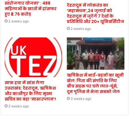
स्वरोजगार योजना’ : 488
देहरादून में लोकतंत्र का
महिलाओं के खातों में ट्रांसफर
‘महामंथन’,24 जुलाई को
हुए ₹2.76 करोड़
देहरादून में जुटेंगे 7 देशों के
प्रतिनिधि और 20+ यूनिवर्सिटीज
2 weeks ago
2 weeks ago
ऋषिकेश में भाई-बहनों का खूनी
खेल: पिता की संपत्ति के लिए
साफ़ हवा में सांस लेगा
बीच सड़क पर चले लात-घूंसे,
उत्तराखंड: देहरादून, ऋषिकेश
दून पुलिस ने भेजा सबको जेल
और काशीपुर के लिए मुख्य
सचिव का बड़ा ‘मास्टरप्लान’!
3 weeks ago
2 weeks ago