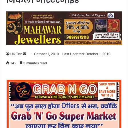
निकला मास्टरमाइंड
UK Tez
S
October 1, 2019
Last Updated: October 1, 2019
e
142
3 minutes read
n
d
a
n
e
m
a
i
l