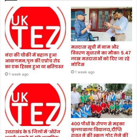
मतदाता सूची में नाम और
विवरण सुधारने का मौकाः 5.47
नंदा की चौकी में बहाल हुआ
लाख मतदाताओं को दिए जा रहे
आवागमन,पुल की एप्रोच रोड
नोटिस
का एक हिस्सा हुआ था क्षतिग्रस्त
1 week ago
1 week ago
400 पौधों के रोपण से महका
बुल्लावाला विद्यालय,दीप्ति
उत्तराखंड के 5 जिलों में ‘ऑरेंज
रावत ने की स्कूल गोद लेने की