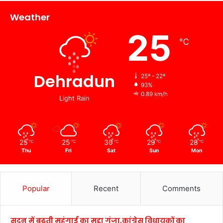
Weather
25
℃
Dehradun
25º - 22º
93%
0.89 km/h
Light Rain
25
25
30
29
28
℃
℃
℃
℃
℃
Thu
Fri
Sat
Sun
Mon
Popular
Recent
Comments
सदन में बढ़ती महंगाई का मुद्दा गूंजा,कांग्रेस विधायकों का