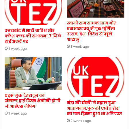
स्वामी राम साधक ग्राम और
एसआरएचयू में गुरु पूर्णिमा
उत्तराखंड में भारी बारिश और
उत्सव, देश-विदेश से पहुंचे
फ्लैश फ्लड की संभावना,7 जिले
श्रद्धालु
हाई अलर्ट पर
1 week ago
1 week ago
एड्स मुक्त देहरादून का
संकल्प,हाई रिस्क क्षेत्रों की होगी
नंदा की चौकी में बहाल हुआ
जीआईएस मैपिंग
आवागमन,पुल की एप्रोच रोड
का एक हिस्सा हुआ था क्षतिग्रस्त
1 week ago
2 weeks ago