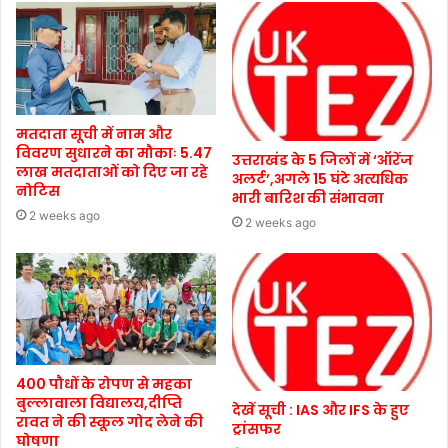
मतदाता सूची में नाम और
विवरण सुधारने का मौकाः 5.47
उत्तराखंड के 5 जिलों में ‘ऑरेंज
लाख मतदाताओं को दिए जा रहे
अलर्ट’,अगले 15 घंटे अत्यधिक
नोटिस
भारी बारिश की संभावना
2 weeks ago
2 weeks ago
400 पौधों के रोपण से महका
बुल्लावाला विद्यालय,दीप्ति
देखें सूची : IAS और IFS के हुए
रावत ने की स्कूल गोद लेने की
ट्रांसफर
घोषणा