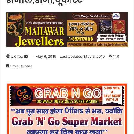
डोभाल,डीजी,यूकॉस्ट
UK Tez
S
May 6, 2019
Last Updated: May 6, 2019
140
e
1 minute read
n
d
a
n
e
m
a
i
l