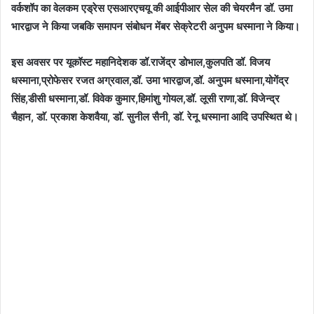
वर्कशॉप का वेलकम एड्रेस एसआरएचयू की आईपीआर सेल की चेयरमैन डॉ. उमा
भारद्वाज ने किया जबकि समापन संबोधन मेंबर सेक्रेटरी अनुपम धस्माना ने किया।
इस अवसर पर यूकॉस्ट महानिदेशक डॉ.राजेंद्र डोभाल,कुलपति डॉ. विजय
धस्माना,प्रोफेसर रजत अग्रवाल,डॉ. उमा भारद्वाज,डॉ. अनुपम धस्माना,योगेंद्र
सिंह,डीसी धस्माना,डॉ. विवेक कुमार,हिमांशु गोयल,डॉ. लूसी राणा,डाॅ. विजेन्द्र
चैहान, डाॅ. प्रकाश केशवैया, डाॅ. सुनील सैनी, डाॅ. रेनू धस्माना आदि उपस्थित थे।