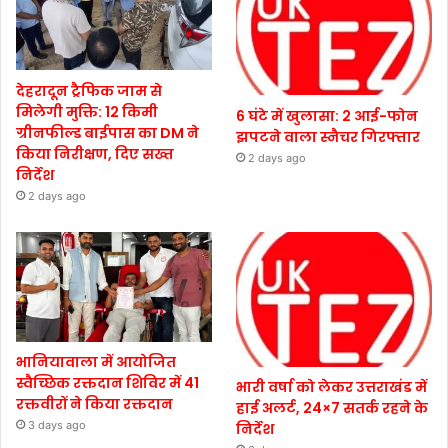
देहरादून ट्रैफिक जाम से
मिलेगी मुक्ति: 12 किमी
6 घंटे में खुलासा: 2 आई-फोन
ग्रीनफील्ड बाईपास का DM ने
झपटने वाला स्नैचर गिरफ्तार
किया निरीक्षण, दिए सख्त
2 days ago
निर्देश
2 days ago
भानियावाला में आयोजित
स्वैच्छिक रक्तदान शिविर में 41
भारी वर्षा को लेकर उत्तराखंड में
रक्तवीरों ने किया रक्तदान
हाई अलर्ट, 24×7 सतर्क रहने के
3 days ago
निर्देश