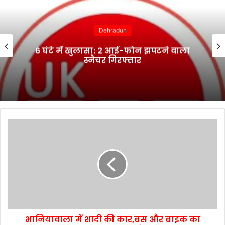
Dehradun
6 घंटे में खुलासा: 2 आई-फोन झपटने वाला
स्नैचर गिरफ्तार
भानियावाला में शादी की कार,बस और बाइक का