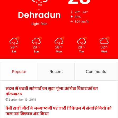
Dehradun
28º - 24º
82%
1.04 km/h
Light Rain
28
29
28
28
32
℃
℃
℃
℃
℃
Sat
Sun
Mon
Tue
Wed
Popular
Recent
Comments
सदन में बढ़ती महंगाई का मुद्दा गूंजा,कांग्रेस विधायकों का
वॉकआउट
September 19, 2018
बेबी रानी मौर्य ने जन्माष्टमी पर नारी निकेतन में संवासिनियों को
फल एवं मिष्ठान भेंट किया