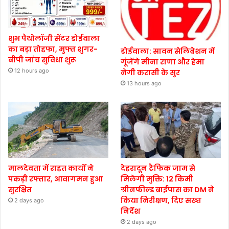
शुभ पैथोलॉजी सेंटर डोईवाला
का बड़ा तोहफा, मुफ्त शुगर-
डोईवाला: सावन सेलिब्रेशन में
बीपी जांच सुविधा शुरू
गूंजेंगे मीना राणा और हेमा
12 hours ago
नेगी करासी के सुर
13 hours ago
मालदेवता में राहत कार्यों ने
देहरादून ट्रैफिक जाम से
पकड़ी रफ्तार, आवागमन हुआ
मिलेगी मुक्ति: 12 किमी
सुरक्षित
ग्रीनफील्ड बाईपास का DM ने
किया निरीक्षण, दिए सख्त
2 days ago
निर्देश
2 days ago