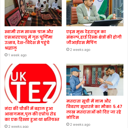
स्वामी राम साधक ग्राम और
एड्स मुक्त देहरादून का
एसआरएचयू में गुरु पूर्णिमा
संकल्प,हाई रिस्क क्षेत्रों की होगी
उत्सव, देश-विदेश से पहुंचे
जीआईएस मैपिंग
श्रद्धालु
2 weeks ago
1 week ago
मतदाता सूची में नाम और
विवरण सुधारने का मौकाः 5.47
नंदा की चौकी में बहाल हुआ
लाख मतदाताओं को दिए जा रहे
आवागमन,पुल की एप्रोच रोड
नोटिस
का एक हिस्सा हुआ था क्षतिग्रस्त
2 weeks ago
2 weeks ago