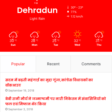
Dehradun
30º - 23º
77%
1.12 km/h
Light Rain
30
28
25
32
31
℃
℃
℃
℃
℃
Sun
Mon
Tue
Wed
Thu
Popular
Recent
Comments
सदन में बढ़ती महंगाई का मुद्दा गूंजा,कांग्रेस विधायकों का
वॉकआउट
September 19, 2018
बेबी रानी मौर्य ने जन्माष्टमी पर नारी निकेतन में संवासिनियों को
फल एवं मिष्ठान भेंट किया
September 3, 2018