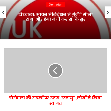
Dehradun
डोईवाला: सावन सेलिब्रेशन में गूंजेंगे मीना
राणा और हेमा नेगी करासी के सुर
डोईवाला की सड़कों पर उतरा "जटायु" ,लोगों ने किया
स्वागत