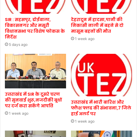
SIR : सहसपुर, डोईवाला,
देहरादून में हादसा,पानी की
विकासनगर और मसूरी
निकासी नाली में बहने से दो
विधानसभा पर विशेष फोकस के
मासूम बहनों की मौत
निर्देश
1 week ago
5 days ago
उत्तराखंड में SIR के दूसरे चरण
की सुनवाई शुरू,नजदीकी बूथों
उत्तराखंड में भारी बारिश और
पर दर्ज करा सकेंगे आपत्ति
फ्लैश फ्लड की संभावना,7 जिले
हाई अलर्ट पर
1 week ago
1 week ago