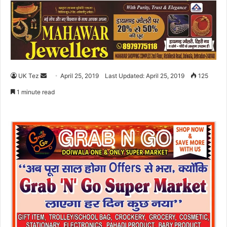
UK Tez
S
April 25, 2019
Last Updated: April 25, 2019
125
e
1 minute read
n
d
a
n
e
m
a
i
l