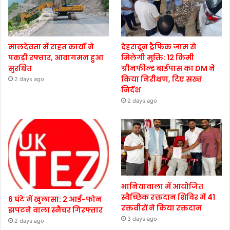
मालदेवता में राहत कार्यों ने
देहरादून ट्रैफिक जाम से
पकड़ी रफ्तार, आवागमन हुआ
मिलेगी मुक्ति: 12 किमी
सुरक्षित
ग्रीनफील्ड बाईपास का DM ने
किया निरीक्षण, दिए सख्त
2 days ago
निर्देश
2 days ago
भानियावाला में आयोजित
स्वैच्छिक रक्तदान शिविर में 41
6 घंटे में खुलासा: 2 आई-फोन
रक्तवीरों ने किया रक्तदान
झपटने वाला स्नैचर गिरफ्तार
3 days ago
2 days ago