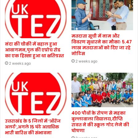
मतदाता सूची में नाम और
विवरण सुधारने का मौकाः 5.47
नंदा की चौकी में बहाल हुआ
लाख मतदाताओं को दिए जा रहे
आवागमन,पुल की एप्रोच रोड
नोटिस
का एक हिस्सा हुआ था क्षतिग्रस्त
2 weeks ago
2 weeks ago
400 पौधों के रोपण से महका
बुल्लावाला विद्यालय,दीप्ति
उत्तराखंड के 5 जिलों में ‘ऑरेंज
रावत ने की स्कूल गोद लेने की
अलर्ट’,अगले 15 घंटे अत्यधिक
घोषणा
भारी बारिश की संभावना