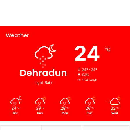
Weather
24
℃
Dehradun
24º - 24º
93%
1.74 km/h
Light Rain
24
29
28
26
32
℃
℃
℃
℃
℃
Sat
Sun
Mon
Tue
Wed