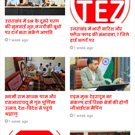
उत्तराखंड में SIR के दूसरे चरण
की सुनवाई शुरू,नजदीकी बूथों
उत्तराखंड में भारी बारिश और
पर दर्ज करा सकेंगे आपत्ति
फ्लैश फ्लड की संभावना,7 जिले
हाई अलर्ट पर
1 week ago
1 week ago
स्वामी राम साधक ग्राम और
एड्स मुक्त देहरादून का
एसआरएचयू में गुरु पूर्णिमा
संकल्प,हाई रिस्क क्षेत्रों की होगी
उत्सव, देश-विदेश से पहुंचे
जीआईएस मैपिंग
श्रद्धालु
1 week ago
1 week ago