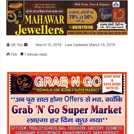
UK Tez
S
March 15, 2019
Last Updated: March 15, 2019
e
154
1 minute read
n
d
a
n
e
m
a
i
l