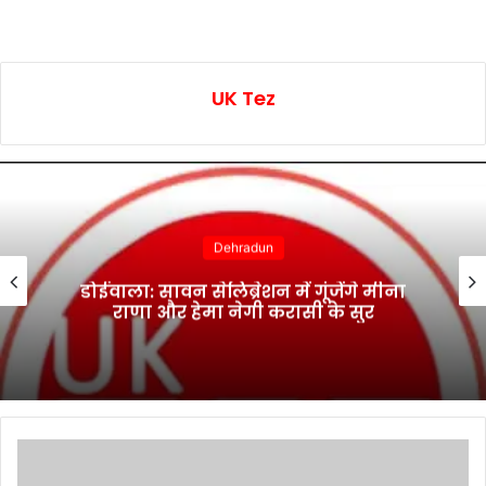
UK Tez
Dehradun
डोईवाला: सावन सेलिब्रेशन में गूंजेंगे मीना
राणा और हेमा नेगी करासी के सुर