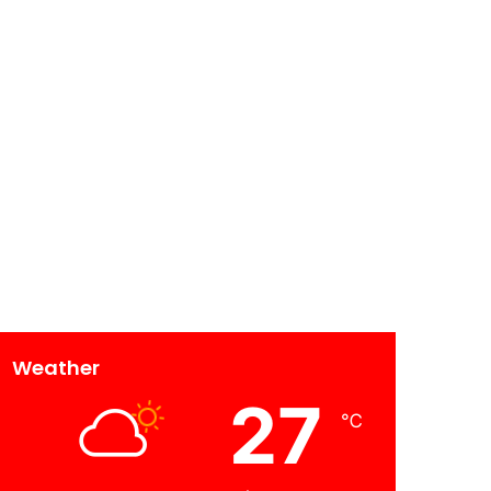
Weather
27
℃