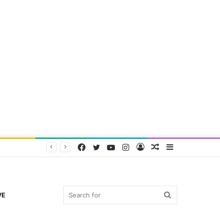
Facebook
Twitter
YouTube
Instagram
Log
Random
Sidebar
In
Article
Search
VE