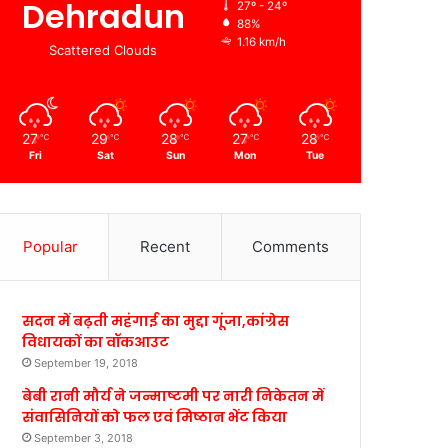
Dehradun
27º - 24º
88%
1.16 km/h
Scattered Clouds
27
29
28
27
28
℃
℃
℃
℃
℃
Fri
Sat
Sun
Mon
Tue
Popular
Recent
Comments
सदन में बढ़ती महंगाई का मुद्दा गूंजा,कांग्रेस
विधायकों का वॉकआउट
September 19, 2018
बेबी रानी मौर्य ने जन्माष्टमी पर नारी निकेतन में
संवासिनियों को फल एवं मिष्ठान भेंट किया
September 3, 2018