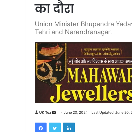
का दौरा
Union Minister Bhupendra Yadav 
Tehri and Narendranagar.
UK Tez
S
June 20, 2024
Last Updated: June 20,
e
Facebook
Twitter
LinkedIn
n