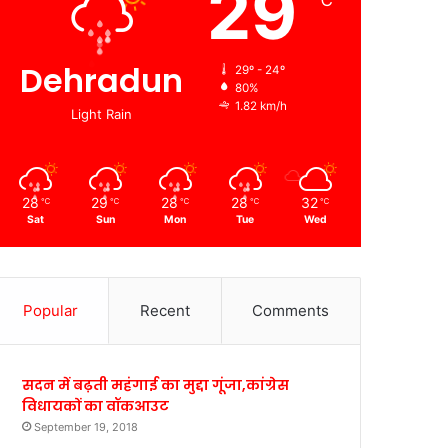
29
℃
Dehradun
29º - 24º
80%
1.82 km/h
Light Rain
28
29
28
28
32
℃
℃
℃
℃
℃
Sat
Sun
Mon
Tue
Wed
Popular
Recent
Comments
सदन में बढ़ती महंगाई का मुद्दा गूंजा,कांग्रेस
विधायकों का वॉकआउट
September 19, 2018