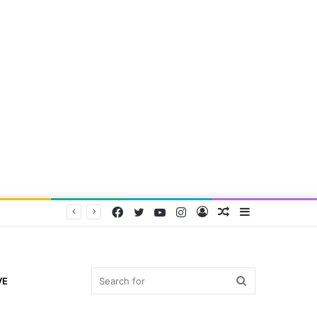
Facebook
Twitter
YouTube
Instagram
Log
Random
Sidebar
In
Article
Search
VE