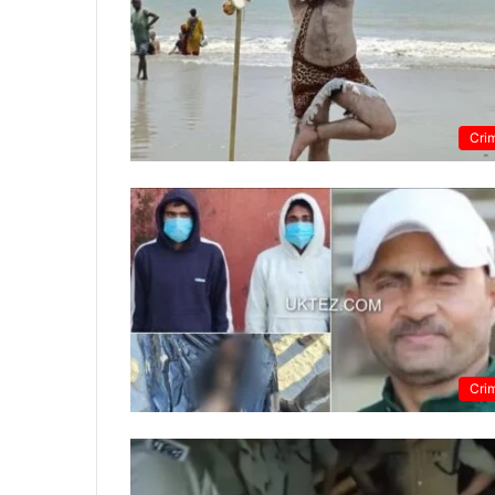
Cri
Cri