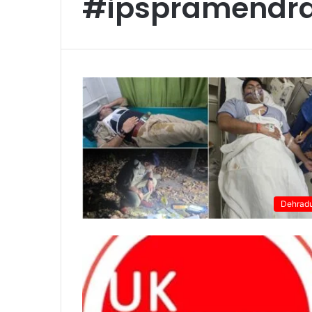
#ipspramendr
Dehrad