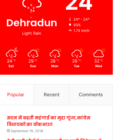
24
Dehradun
24º - 24º
93%
1.74 km/h
Light Rain
24
29
28
26
32
℃
℃
℃
℃
℃
Sat
Sun
Mon
Tue
Wed
Popular
Recent
Comments
सदन में बढ़ती महंगाई का मुद्दा गूंजा,कांग्रेस
विधायकों का वॉकआउट
September 19, 2018