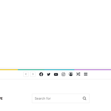
Facebook
Twitter
YouTube
Instagram
Log
Random
Sidebar
In
Article
Search
VE