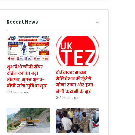
Recent News
शुभ पैथोलॉजी सेंटर
डोईवाला: सावन
डोईवाला का बड़ा
सेलिब्रेशन में गूंजेंगे
तोहफा, मुफ्त शुगर-
मीना राणा और हेमा
बीपी जांच सुविधा शुरू
नेगी करासी के सुर
2 hours ago
2 hours ago