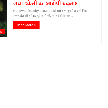
गया डकैती का आरोपी बदमाश
Haridwar Dacoity accused killed देहरादून ( आर पी सिंह ) :
उत्तराखंड की हरिद्वार पुलिस ने ज्वैलर्स डकैती के एक…
Read More »
me