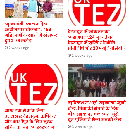
‘मुख्यमंत्री एकल महिला
स्वरोजगार योजना’ : 488
देहरादून में लोकतंत्र का
महिलाओं के खातों में ट्रांसफर
‘महामंथन’,24 जुलाई को
हुए ₹2.76 करोड़
देहरादून में जुटेंगे 7 देशों के
प्रतिनिधि और 20+ यूनिवर्सिटीज
2 weeks ago
2 weeks ago
ऋषिकेश में भाई-बहनों का खूनी
खेल: पिता की संपत्ति के लिए
साफ़ हवा में सांस लेगा
बीच सड़क पर चले लात-घूंसे,
उत्तराखंड: देहरादून, ऋषिकेश
दून पुलिस ने भेजा सबको जेल
और काशीपुर के लिए मुख्य
सचिव का बड़ा ‘मास्टरप्लान’!
3 weeks ago