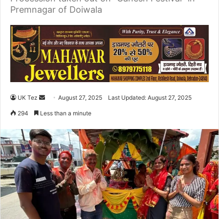
Premnagar of Doiwala
UK Tez
S
August 27, 2025
Last Updated: August 27, 2025
e
294
Less than a minute
n
d
a
n
e
m
a
i
l