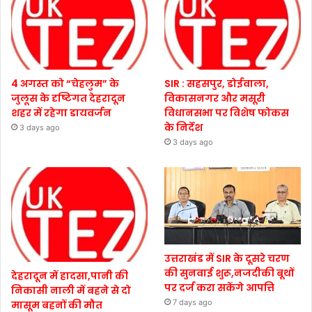
4 अगस्त को “चेहलुम” के
SIR : सहसपुर, डोईवाला,
जुलूस के दृष्टिगत देहरादून
विकासनगर और मसूरी
शहर में रहेगा डायवर्जन
विधानसभा पर विशेष फोकस
के निर्देश
3 days ago
3 days ago
उत्तराखंड में SIR के दूसरे चरण
की सुनवाई शुरू,नजदीकी बूथों
देहरादून में हादसा,पानी की
पर दर्ज करा सकेंगे आपत्ति
निकासी नाली में बहने से दो
7 days ago
मासूम बहनों की मौत