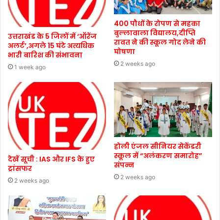
400 पौधों के रोपण से महका
बुल्लावाला विद्यालय,दीप्ति
उत्तराखंड के 5 जिलों में ‘ऑरेंज
रावत ने की स्कूल गोद लेने की
अलर्ट’,अगले 15 घंटे अत्यधिक
घोषणा
भारी बारिश की संभावना
2 weeks ago
1 week ago
होली एंजल सीनियर सेकेंडरी
स्कूल में “अलंकरण समारोह”
देखें सूची : IAS और IFS के हुए
संपन्न
ट्रांसफर
2 weeks ago
2 weeks ago