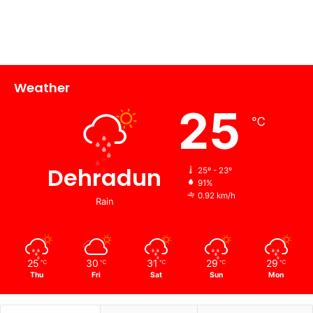
Weather
25
℃
Dehradun
25º - 23º
91%
0.92 km/h
Rain
25
30
31
29
29
℃
℃
℃
℃
℃
Thu
Fri
Sat
Sun
Mon