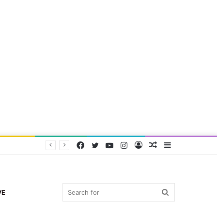
Facebook
Twitter
YouTube
Instagram
Log
Random
Sidebar
In
Article
Search
VE