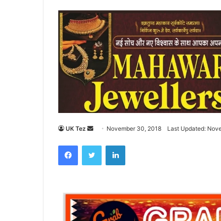
UK Tez
S
November 30, 2018
Last Updated: Nov
e
Facebook
Twitter
LinkedIn
n
d
a
n
e
m