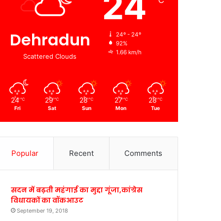
24
℃
Dehradun
24º - 24º
92%
1.66 km/h
Scattered Clouds
24
29
28
27
28
℃
℃
℃
℃
℃
Fri
Sat
Sun
Mon
Tue
Popular
Recent
Comments
सदन में बढ़ती महंगाई का मुद्दा गूंजा,कांग्रेस
विधायकों का वॉकआउट
September 19, 2018