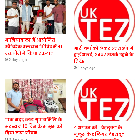
भानियावाला में आयोजित
स्वैच्छिक रक्तदान शिविर में 41
भारी वर्षा को लेकर उत्तराखंड में
रक्तवीरों ने किया रक्तदान
हाई अलर्ट, 24×7 सतर्क रहने के
2 days ago
निर्देश
2 days ago
‘एक मदद ब्लड ग्रुप समिति’ के
सदस्य ने 10 दिन के मासूम को
4 अगस्त को “चेहलुम” के
दिया नया जीवन
जुलूस के दृष्टिगत देहरादून
3 days ago