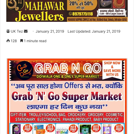
UK Tez
S
January 21, 2019
Last Updated: January 21, 2019
e
128
1 minute read
n
d
a
n
e
m
a
i
l