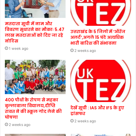
मतदाता सूची में नाम और
विवरण सुधारने का मौकाः 5.47
उत्तराखंड के 5 जिलों में ‘ऑरेंज
लाख मतदाताओं को दिए जा रहे
अलर्ट’,अगले 15 घंटे अत्यधिक
नोटिस
भारी बारिश की संभावना
1 week ago
2 weeks ago
400 पौधों के रोपण से महका
बुल्लावाला विद्यालय,दीप्ति
देखें सूची : IAS और IFS के हुए
रावत ने की स्कूल गोद लेने की
ट्रांसफर
घोषणा
2 weeks ago
2 weeks ago