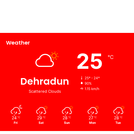
Weather
25
℃
Dehradun
25º - 24º
90%
1.15 km/h
Scattered Clouds
24
29
28
27
28
℃
℃
℃
℃
℃
Fri
Sat
Sun
Mon
Tue