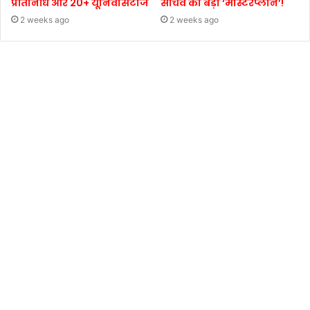
प्रतिनिधि और 20+ यूनिवर्सिटीज
सचिव का बड़ा ‘मास्टरप्लान’!
2 weeks ago
2 weeks ago