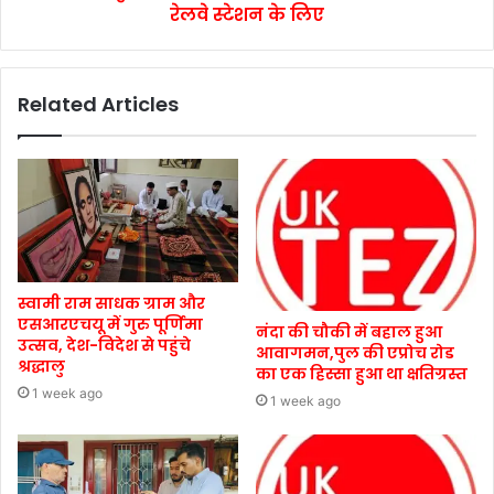
रेलवे स्टेशन के लिए
Related Articles
स्वामी राम साधक ग्राम और
एसआरएचयू में गुरु पूर्णिमा
नंदा की चौकी में बहाल हुआ
उत्सव, देश-विदेश से पहुंचे
आवागमन,पुल की एप्रोच रोड
श्रद्धालु
का एक हिस्सा हुआ था क्षतिग्रस्त
1 week ago
1 week ago