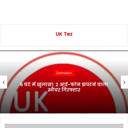
UK Tez
Dehradun
6 घंटे में खुलासा: 2 आई-फोन झपटने वाला
स्नैचर गिरफ्तार