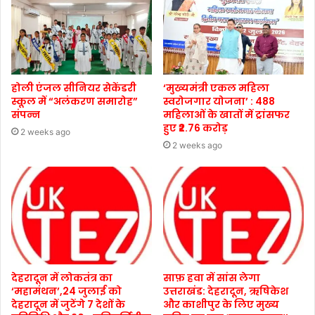
होली एंजल सीनियर सेकेंडरी
‘मुख्यमंत्री एकल महिला
स्कूल में “अलंकरण समारोह”
स्वरोजगार योजना’ : 488
संपन्न
महिलाओं के खातों में ट्रांसफर
हुए ₹2.76 करोड़
2 weeks ago
2 weeks ago
देहरादून में लोकतंत्र का
साफ़ हवा में सांस लेगा
‘महामंथन’,24 जुलाई को
उत्तराखंड: देहरादून, ऋषिकेश
देहरादून में जुटेंगे 7 देशों के
और काशीपुर के लिए मुख्य