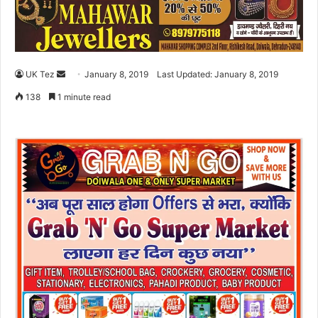
UK Tez
S
January 8, 2019
Last Updated: January 8, 2019
e
138
1 minute read
n
d
a
n
e
m
a
i
l