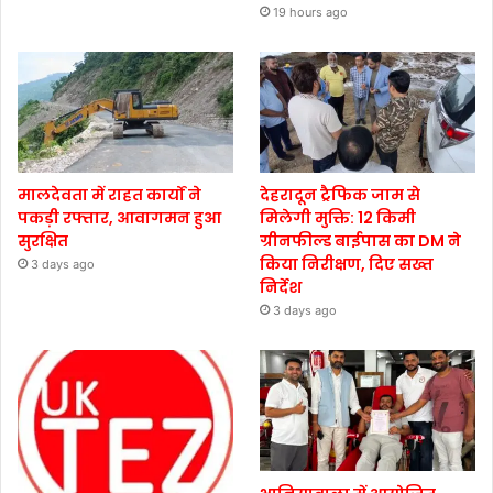
19 hours ago
मालदेवता में राहत कार्यों ने
देहरादून ट्रैफिक जाम से
पकड़ी रफ्तार, आवागमन हुआ
मिलेगी मुक्ति: 12 किमी
सुरक्षित
ग्रीनफील्ड बाईपास का DM ने
किया निरीक्षण, दिए सख्त
3 days ago
निर्देश
3 days ago