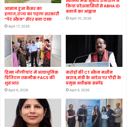
स्वास्थ्य मंत्री सुबोध उनियाल ने
किया प्रदेशवासियों से ABHA ID
आसान हुआ कैंसर का
बनाने का आह्वान
इलाज,राज्य का पहला सरकारी
April 10, 2026
“पेट स्कैन” सेंटर बना एम्स
April 17, 2026
हिम्स जौलीग्रांट में अत्याधुनिक
करोड़ों की CT स्कैन मशीन
डिजिटल तकनीक PACS की
खराब,मंत्री के आदेश पर पौड़ी के
शुरुआत
प्रमुख अधीक्षक सस्पेंड
April 6, 2026
April 6, 2026