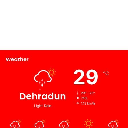
Weather
29
℃
Dehradun
29º - 23º
74%
1.13 km/h
Light Rain