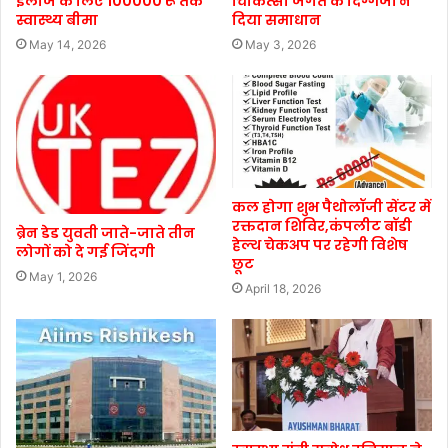
इलाज के लिए 100000 रू तक
चिकित्सा जगत के दिग्गजों ने
स्वास्थ्य बीमा
दिया समाधान
May 14, 2026
May 3, 2026
कल होगा शुभ पैथोलॉजी सेंटर में
रक्तदान शिविर,कंपलीट बॉडी
ब्रेन डेड युवती जाते-जाते तीन
हेल्थ चेकअप पर रहेगी विशेष
लोगों को दे गई जिंदगी
छूट
May 1, 2026
April 18, 2026