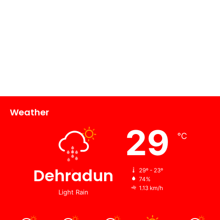
Weather
29
℃
Dehradun
29º - 23º
74%
1.13 km/h
Light Rain