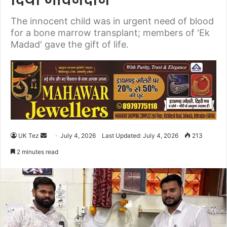
दिया जीवनदान
The innocent child was in urgent need of blood
for a bone marrow transplant; members of 'Ek
Madad' gave the gift of life.
UK Tez
S
July 4, 2026
Last Updated: July 4, 2026
213
e
2 minutes read
n
d
a
n
e
m