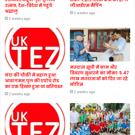
उत्सव, देश-विदेश से पहुंचे
जीआईएस मैपिंग
श्रद्धालु
2 weeks ago
2 weeks ago
मतदाता सूची में नाम और
विवरण सुधारने का मौकाः 5.47
नंदा की चौकी में बहाल हुआ
लाख मतदाताओं को दिए जा रहे
आवागमन,पुल की एप्रोच रोड
नोटिस
का एक हिस्सा हुआ था क्षतिग्रस्त
2 weeks ago
2 weeks ago