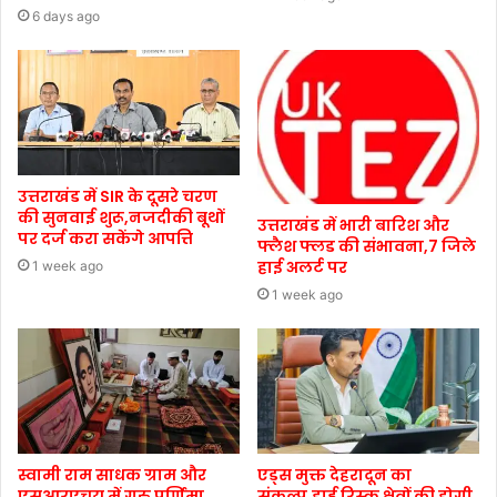
6 days ago
उत्तराखंड में SIR के दूसरे चरण
की सुनवाई शुरू,नजदीकी बूथों
उत्तराखंड में भारी बारिश और
पर दर्ज करा सकेंगे आपत्ति
फ्लैश फ्लड की संभावना,7 जिले
हाई अलर्ट पर
1 week ago
1 week ago
स्वामी राम साधक ग्राम और
एड्स मुक्त देहरादून का
एसआरएचयू में गुरु पूर्णिमा
संकल्प,हाई रिस्क क्षेत्रों की होगी