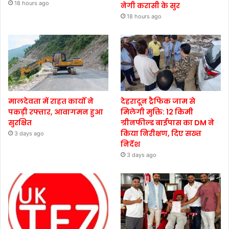
18 hours ago
नेगी करासी के सुर
18 hours ago
मालदेवता में राहत कार्यों ने
देहरादून ट्रैफिक जाम से
पकड़ी रफ्तार, आवागमन हुआ
मिलेगी मुक्ति: 12 किमी
सुरक्षित
ग्रीनफील्ड बाईपास का DM ने
किया निरीक्षण, दिए सख्त
3 days ago
निर्देश
3 days ago