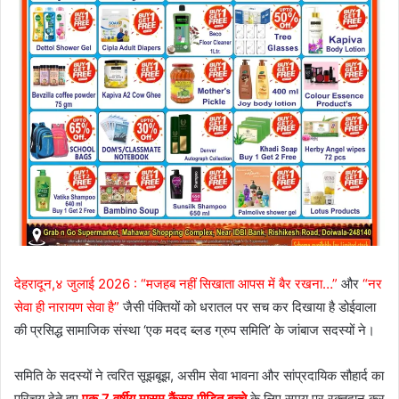
देहरादून,४ जुलाई 2026 :
“मजहब नहीं सिखाता आपस में बैर रखना…”
और
“नर
सेवा ही नारायण सेवा है”
जैसी पंक्तियों को धरातल पर सच कर दिखाया है डोईवाला
की प्रसिद्ध सामाजिक संस्था ‘एक मदद ब्लड ग्रुप समिति’ के जांबाज सदस्यों ने।
समिति के सदस्यों ने त्वरित सूझबूझ, असीम सेवा भावना और सांप्रदायिक सौहार्द का
परिचय देते हुए
एक 7 वर्षीय मासूम कैंसर पीड़ित बच्चे
के लिए समय पर रक्तदान कर