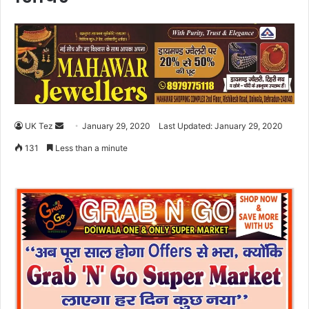
UK Tez
S
January 29, 2020
Last Updated: January 29, 2020
e
131
Less than a minute
n
d
a
n
e
m
a
i
l