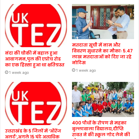
मतदाता सूची में नाम और
विवरण सुधारने का मौकाः 5.47
नंदा की चौकी में बहाल हुआ
लाख मतदाताओं को दिए जा रहे
आवागमन,पुल की एप्रोच रोड
नोटिस
का एक हिस्सा हुआ था क्षतिग्रस्त
1 week ago
1 week ago
400 पौधों के रोपण से महका
बुल्लावाला विद्यालय,दीप्ति
उत्तराखंड के 5 जिलों में ‘ऑरेंज
रावत ने की स्कूल गोद लेने की
अलर्ट’,अगले 15 घंटे अत्यधिक