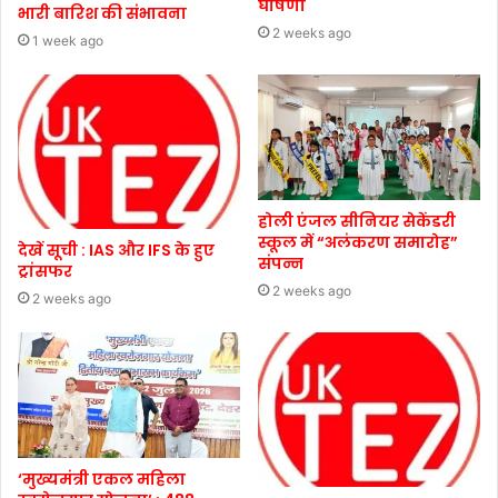
घोषणा
भारी बारिश की संभावना
2 weeks ago
1 week ago
होली एंजल सीनियर सेकेंडरी
स्कूल में “अलंकरण समारोह”
देखें सूची : IAS और IFS के हुए
संपन्न
ट्रांसफर
2 weeks ago
2 weeks ago
‘मुख्यमंत्री एकल महिला