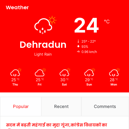
Weather
24
℃
Dehradun
25º - 22º
93%
0.96 km/h
Light Rain
25
25
30
29
28
℃
℃
℃
℃
℃
Thu
Fri
Sat
Sun
Mon
Popular
Recent
Comments
सदन में बढ़ती महंगाई का मुद्दा गूंजा,कांग्रेस विधायकों का