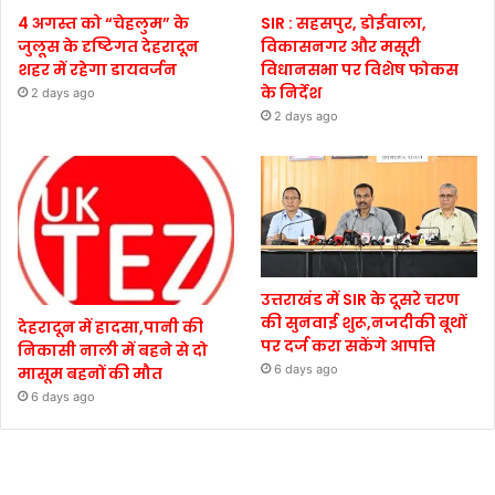
4 अगस्त को “चेहलुम” के
SIR : सहसपुर, डोईवाला,
जुलूस के दृष्टिगत देहरादून
विकासनगर और मसूरी
शहर में रहेगा डायवर्जन
विधानसभा पर विशेष फोकस
के निर्देश
2 days ago
2 days ago
उत्तराखंड में SIR के दूसरे चरण
की सुनवाई शुरू,नजदीकी बूथों
देहरादून में हादसा,पानी की
पर दर्ज करा सकेंगे आपत्ति
निकासी नाली में बहने से दो
6 days ago
मासूम बहनों की मौत
6 days ago