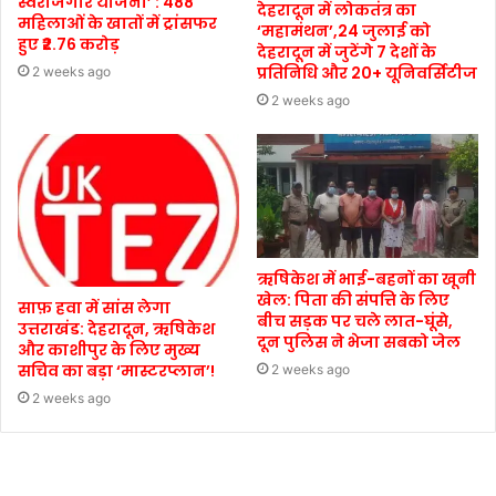
स्वरोजगार योजना’ : 488
देहरादून में लोकतंत्र का
महिलाओं के खातों में ट्रांसफर
‘महामंथन’,24 जुलाई को
हुए ₹2.76 करोड़
देहरादून में जुटेंगे 7 देशों के
प्रतिनिधि और 20+ यूनिवर्सिटीज
2 weeks ago
2 weeks ago
ऋषिकेश में भाई-बहनों का खूनी
खेल: पिता की संपत्ति के लिए
साफ़ हवा में सांस लेगा
बीच सड़क पर चले लात-घूंसे,
उत्तराखंड: देहरादून, ऋषिकेश
दून पुलिस ने भेजा सबको जेल
और काशीपुर के लिए मुख्य
सचिव का बड़ा ‘मास्टरप्लान’!
2 weeks ago
2 weeks ago