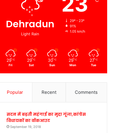
23
℃
Dehradun
29º - 23º
91%
1.05 km/h
Light Rain
29
29
30
29
27
℃
℃
℃
℃
℃
Fri
Sat
Sun
Mon
Tue
Popular
Recent
Comments
सदन में बढ़ती महंगाई का मुद्दा गूंजा,कांग्रेस
विधायकों का वॉकआउट
September 19, 2018