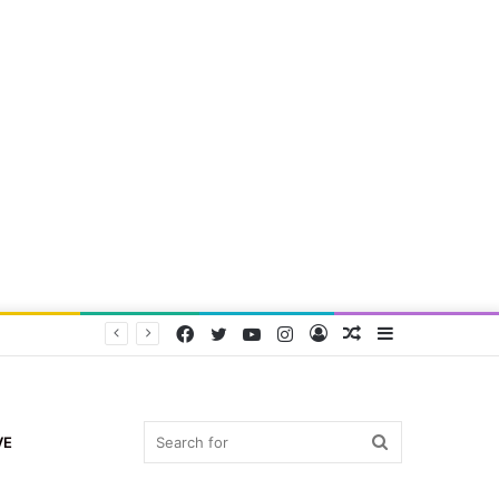
Facebook
Twitter
YouTube
Instagram
Log
Random
Sidebar
In
Article
Search
VE