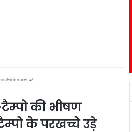
लटा,टैम्पो के परखच्चे उड़े
र-टैम्पो की भीषण
म्पो के परखच्चे उड़े