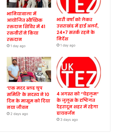
भानियावाला में
भारी वर्षा को लेकर
आयोजित स्वैच्छिक
उत्तराखंड में हाई अलर्ट,
रक्तदान शिविर में 41
24×7 सतर्क रहने के
रक्तवीरों ने किया
निर्देश
रक्तदान
1 day ago
1 day ago
‘एक मदद ब्लड ग्रुप
4 अगस्त को “चेहलुम”
समिति’ के सदस्य ने 10
के जुलूस के दृष्टिगत
दिन के मासूम को दिया
देहरादून शहर में रहेगा
नया जीवन
डायवर्जन
2 days ago
3 days ago