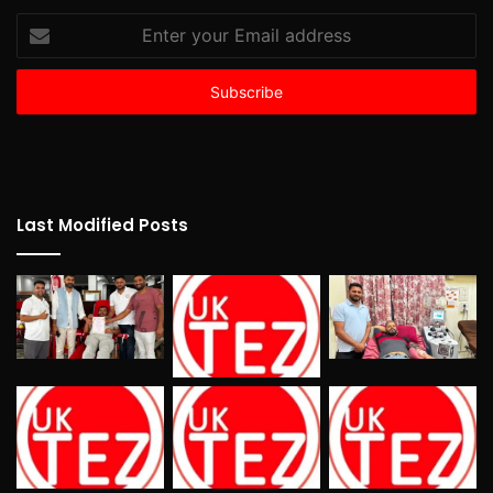
Enter
your
Email
address
Last Modified Posts