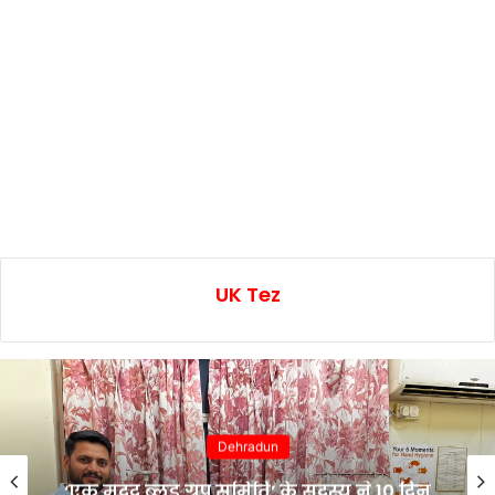
UK Tez
Dehradun
‘एक मदद ब्लड ग्रुप समिति’ के सदस्य ने 10 दिन