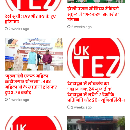
होली एंजल सीनियर सेकेंडरी
स्कूल में “अलंकरण समारोह”
देखें सूची : IAS और IFS के हुए
संपन्न
ट्रांसफर
2 weeks ago
2 weeks ago
‘मुख्यमंत्री एकल महिला
स्वरोजगार योजना’ : 488
देहरादून में लोकतंत्र का
महिलाओं के खातों में ट्रांसफर
‘महामंथन’,24 जुलाई को
हुए ₹2.76 करोड़
देहरादून में जुटेंगे 7 देशों के
प्रतिनिधि और 20+ यूनिवर्सिटीज
2 weeks ago
2 weeks ago