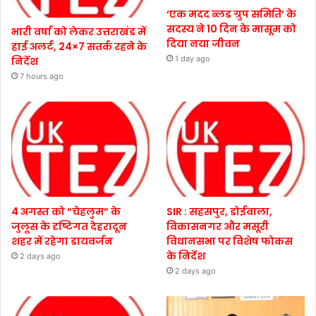
‘एक मदद ब्लड ग्रुप समिति’ के
सदस्य ने 10 दिन के मासूम को
भारी वर्षा को लेकर उत्तराखंड में
दिया नया जीवन
हाई अलर्ट, 24×7 सतर्क रहने के
1 day ago
निर्देश
7 hours ago
4 अगस्त को “चेहलुम” के
SIR : सहसपुर, डोईवाला,
जुलूस के दृष्टिगत देहरादून
विकासनगर और मसूरी
शहर में रहेगा डायवर्जन
विधानसभा पर विशेष फोकस
के निर्देश
2 days ago
2 days ago