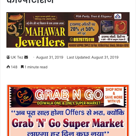
कॉम्पीटीशन
UK Tez
S
August 31, 2019
Last Updated: August 31, 2019
e
148
1 minute read
n
d
a
n
e
m
a
i
l