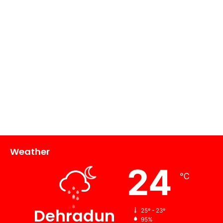
Weather
24
℃
Dehradun
25º - 23º
95%