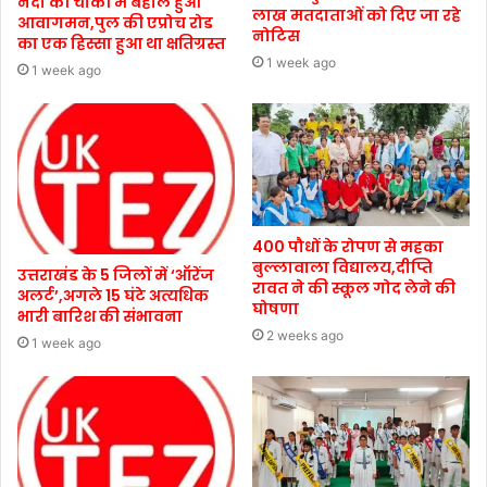
नंदा की चौकी में बहाल हुआ
लाख मतदाताओं को दिए जा रहे
आवागमन,पुल की एप्रोच रोड
नोटिस
का एक हिस्सा हुआ था क्षतिग्रस्त
1 week ago
1 week ago
400 पौधों के रोपण से महका
बुल्लावाला विद्यालय,दीप्ति
उत्तराखंड के 5 जिलों में ‘ऑरेंज
रावत ने की स्कूल गोद लेने की
अलर्ट’,अगले 15 घंटे अत्यधिक
घोषणा
भारी बारिश की संभावना
2 weeks ago
1 week ago