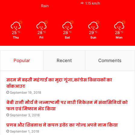
1.15 km/h
Rain
25
28
28
29
28
℃
℃
℃
℃
℃
Thu
Fri
Sat
Sun
Mon
Popular
Recent
Comments
सदन में बढ़ती महंगाई का मुद्दा गूंजा,कांग्रेस विधायकों का
वॉकआउट
September 19, 2018
बेबी रानी मौर्य ने जन्माष्टमी पर नारी निकेतन में संवासिनियों को
फल एवं मिष्ठान भेंट किया
September 3, 2018
प्रणब और शिबनाथ ने कपल इवेंट का गोल्ड अपने नाम किया
September 1, 2018