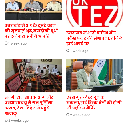
उत्तराखंड में SIR के दूसरे चरण
की सुनवाई शुरू,नजदीकी बूथों
उत्तराखंड में भारी बारिश और
पर दर्ज करा सकेंगे आपत्ति
फ्लैश फ्लड की संभावना,7 जिले
हाई अलर्ट पर
1 week ago
1 week ago
स्वामी राम साधक ग्राम और
एड्स मुक्त देहरादून का
एसआरएचयू में गुरु पूर्णिमा
संकल्प,हाई रिस्क क्षेत्रों की होगी
उत्सव, देश-विदेश से पहुंचे
जीआईएस मैपिंग
श्रद्धालु
2 weeks ago
2 weeks ago