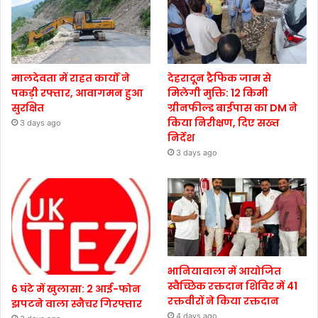
मालदेवता में राहत कार्यों ने
देहरादून ट्रैफिक जाम से
पकड़ी रफ्तार, आवागमन हुआ
मिलेगी मुक्ति: 12 किमी
सुरक्षित
ग्रीनफील्ड बाईपास का DM ने
किया निरीक्षण, दिए सख्त
3 days ago
निर्देश
3 days ago
भानियावाला में आयोजित
स्वैच्छिक रक्तदान शिविर में 41
6 घंटे में खुलासा: 2 आई-फोन
रक्तवीरों ने किया रक्तदान
झपटने वाला स्नैचर गिरफ्तार
4 days ago