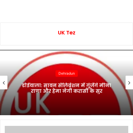
UK Tez
Dehradun
डोईवाला: सावन सेलिब्रेशन में गूंजेंगे मीना
राणा और हेमा नेगी करासी के सुर