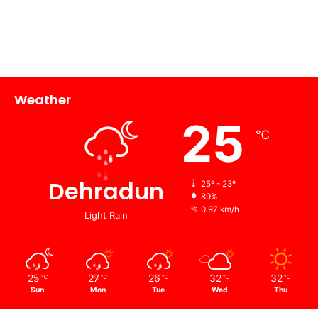
Weather
25
℃
Dehradun
25º - 23º
89%
0.97 km/h
Light Rain
25
27
26
32
32
℃
℃
℃
℃
℃
Sun
Mon
Tue
Wed
Thu