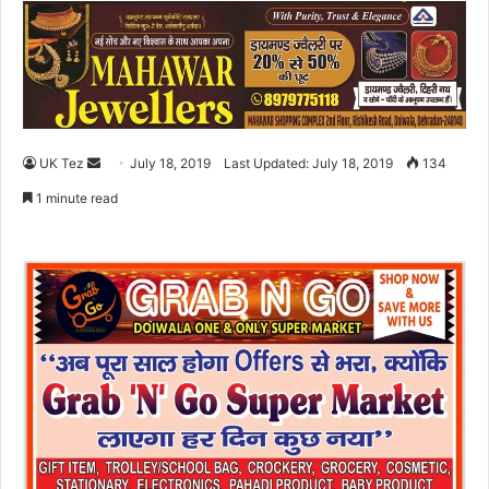
UK Tez
S
July 18, 2019
Last Updated: July 18, 2019
134
e
1 minute read
n
d
a
n
e
m
a
i
l