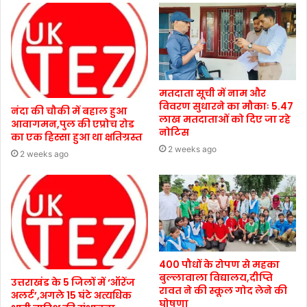
मतदाता सूची में नाम और
विवरण सुधारने का मौकाः 5.47
नंदा की चौकी में बहाल हुआ
लाख मतदाताओं को दिए जा रहे
आवागमन,पुल की एप्रोच रोड
नोटिस
का एक हिस्सा हुआ था क्षतिग्रस्त
2 weeks ago
2 weeks ago
400 पौधों के रोपण से महका
बुल्लावाला विद्यालय,दीप्ति
उत्तराखंड के 5 जिलों में ‘ऑरेंज
रावत ने की स्कूल गोद लेने की
अलर्ट’,अगले 15 घंटे अत्यधिक
घोषणा