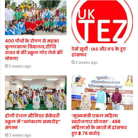
400 पौधों के रोपण से महका
बुल्लावाला विद्यालय,दीप्ति
देखें सूची : IAS और IFS के हुए
रावत ने की स्कूल गोद लेने की
ट्रांसफर
घोषणा
2 weeks ago
2 weeks ago
होली एंजल सीनियर सेकेंडरी
‘मुख्यमंत्री एकल महिला
स्कूल में “अलंकरण समारोह”
स्वरोजगार योजना’ : 488
संपन्न
महिलाओं के खातों में ट्रांसफर
हुए ₹2.76 करोड़
2 weeks ago